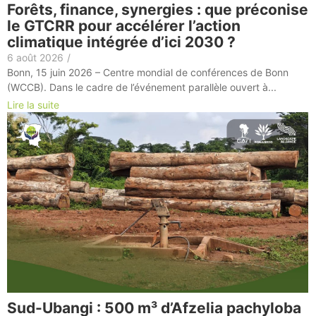
Forêts, finance, synergies : que préconise
le GTCRR pour accélérer l’action
climatique intégrée d’ici 2030 ?
6 août 2026
/
Bonn, 15 juin 2026 – Centre mondial de conférences de Bonn
(WCCB). Dans le cadre de l’événement parallèle ouvert à...
Lire la suite
Sud-Ubangi : 500 m³ d’Afzelia pachyloba