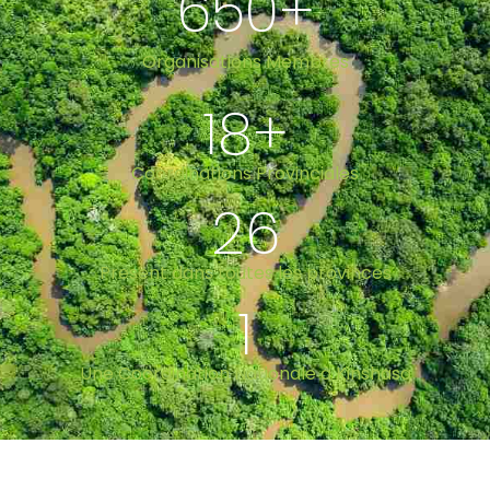
650
+
Organisations Membres
18
+
Coordinations Provinciales
26
Present dans toutes les provinces
1
Une Coordination Nationale à Kinshasa