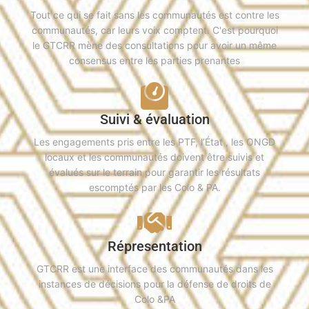
Tout ce qui se fait sans les communautés est contre les
communautés, car leurs voix comptent. C'est pourquoi
le GTCRR mène des consultations pour avoir un même
consensus entre les parties prenantes
Suivi & évaluation
Les engagements pris entre les PTF, l’État , les ONGD
locaux et les communautés doivent être suivis et
évalués sur le terrain pour garantir les résultats
escomptés par les Colo & PA.
Répresentation
GTCRR est une interface des communautés dans les
instances de décisions pour la défense de droits de
Colo &PA