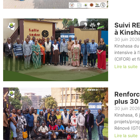
Suivi R
à Kinsh
30 juin 2026
Kinshasa du
intensive à 
(CIFOR) et 
Lire la suite
Renforc
plus 30
30 juin 2026
Kinshasa, 6 
projets/pro
Rénové (GTCR
Lire la suite