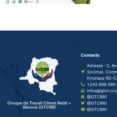
Contacts
Adresse : 2, A
Socimat, Comm
Kinshasa RD-
+243 998 085 
infos@gtcrr.or
@GTCRR1
Groupe de Travail Climat Redd +
@GTCRR1
Rénové (GTCRR)
@GTCRR1