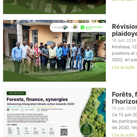
Révisio
plaidoye
16 juin 2026
Kinshasa, 12
positions et
2002, en par
Lire la suite
Forêts, 
l’horiz
15 juin 2026
Ce 15 juin 
les particip
de 2030, l’éc
Lire la suite