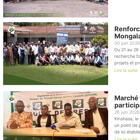
Renforc
Mongala
30 juin 2026
Du 21 au 28 
recherche fo
projets et 
Lire la suite
Marché 
particip
26 juin 2026
Kinshasa, le
un point de 
de loi établi
Lire la suite