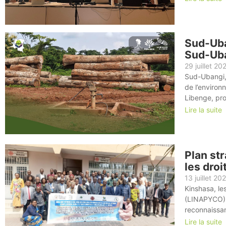
Sud-Uba
Sud-Uba
29 juillet 20
Sud-Ubangi, 
de l’environ
Libenge, pro
Lire la suite
Plan st
les dro
13 juillet 20
Kinshasa, le
(LINAPYCO) a
reconnaissan
Lire la suite