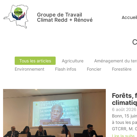
Groupe de Travail
Accuei
Climat Redd + Rénové
C
Tous les articles
Agriculture
Aménagement du terri
Environnement
Flash infos
Foncier
Forestière
Forêts, 
climatiq
6 août 2026
Bonn, 15 jui
à tous les p
GTCRR, M. G
Lire la suite