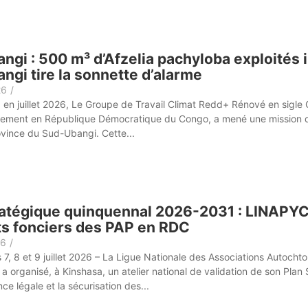
ngi : 500 m³ d’Afzelia pachyloba exploités 
ngi tire la sonnette d’alarme
26
/
en juillet 2026, Le Groupe de Travail Climat Redd+ Rénové en sigle 
nement en République Démocratique du Congo, a mené une mission d’in
vince du Sud-Ubangi. Cette...
ratégique quinquennal 2026-2031 : LINAPY
its fonciers des PAP en RDC
26
/
s 7, 8 et 9 juillet 2026 – La Ligue Nationale des Associations Auto
 organisé, à Kinshasa, un atelier national de validation de son Plan
ce légale et la sécurisation des...