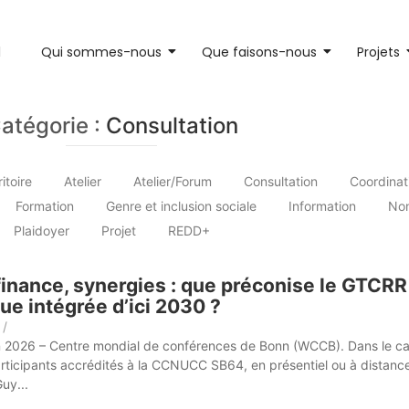
l
Qui sommes-nous
Que faisons-nous
Projets
atégorie :
Consultation
toire
Atelier
Atelier/Forum
Consultation
Coordinat
Formation
Genre et inclusion sociale
Information
Non
Plaidoyer
Projet
REDD+
finance, synergies : que préconise le GTCRR 
ue intégrée d’ici 2030 ?
/
n 2026 – Centre mondial de conférences de Bonn (WCCB). Dans le cad
articipants accrédités à la CCNUCC SB64, en présentiel ou à distance
uy...