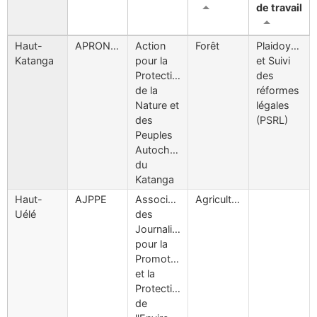
de travail
Haut-
APRONAPAKAT
Action
Forêt
Plaidoyers
Katanga
pour la
et Suivi
Protection
des
de la
réformes
Nature et
légales
des
(PSRL)
Peuples
Autochtones
du
Katanga
Haut-
AJPPE
Association
Agriculture
Uélé
des
Journalistes
pour la
Promotion
et la
Protection
de