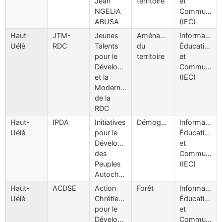
Jean
territoire
et
NGELIA
Communicat
ABUSA
(IEC)
Haut-
JTM-
Jeunes
Aménagement
Information
Uélé
RDC
Talents
du
Éducation
pour le
territoire
et
Développement
Communicat
et la
(IEC)
Modernité
de la
RDC
Haut-
IPDA
Initiatives
Démographie
Information
Uélé
pour le
Éducation
Développement
et
des
Communicat
Peuples
(IEC)
Autochtones
Haut-
ACDSE
Action
Forêt
Information
Uélé
Chrétienne
Éducation
pour le
et
Développement
Communicat