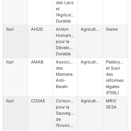
des Lacs
et
l'Agriculture
Durable
Ituri
AHDD
Action
Agriculture
Genre
Humanitaire
pour le
Développement
Durable
Ituri
AMAB
Associaition
Agriculture
Plaidoyers
des
et Suivi
Mamans
des
Anti-
réformes
Bwaki
légales
(PSRL)
Ituri
COSAE
Consortium
Agriculture
MRV/
pour la
SESA
Sauvegarde
de
l'Environnement