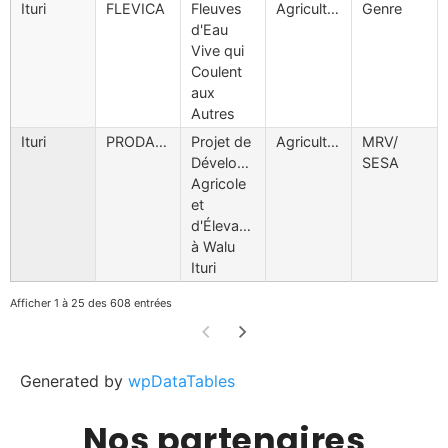
Ituri
FLEVICA
Fleuves
Agriculture
Genre
d'Eau
Vive qui
Coulent
aux
Autres
Ituri
PRODAEWI
Projet de
Agriculture
MRV/
Développement
SESA
Agricole
et
d'Élevage
à Walu
Ituri
Afficher 1 à 25 des 608 entrées
Generated by
wpDataTables
Nos partenaires