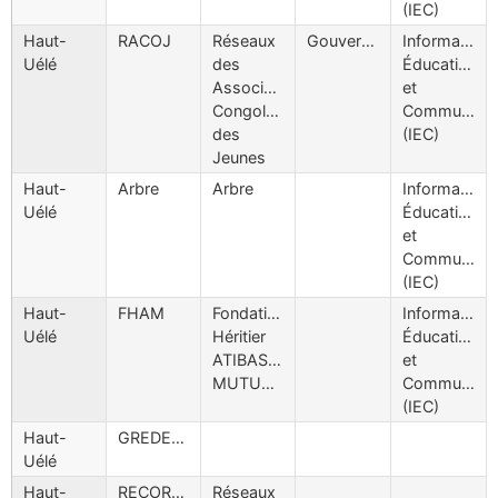
(IEC)
Haut-
RACOJ
Réseaux
Gouvernance
Information
Uélé
des
Éducation
Associations
et
Congolais
Communicat
des
(IEC)
Jeunes
Haut-
Arbre
Arbre
Information
Uélé
Éducation
et
Communicat
(IEC)
Haut-
FHAM
Fondation
Information
Uélé
Héritier
Éducation
ATIBASAY
et
MUTUPEKE
Communicat
(IEC)
Haut-
GREDEWA
Uélé
Haut-
RECOREN
Réseaux