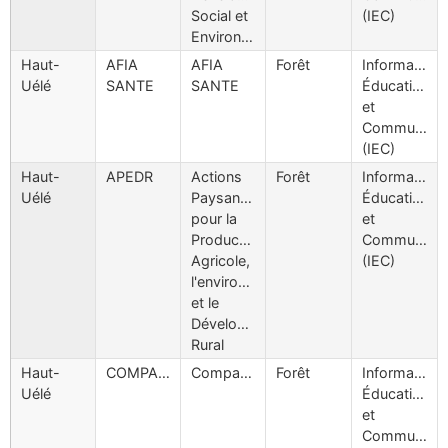
Social et
(IEC)
Environnemental
Haut-
AFIA
AFIA
Forêt
Information
Uélé
SANTE
SANTE
Éducation
et
Communicat
(IEC)
Haut-
APEDR
Actions
Forêt
Information
Uélé
Paysannes
Éducation
pour la
et
Production
Communicat
Agricole,
(IEC)
l'environnement
et le
Développement
Rural
Haut-
COMPASSION
Compassion
Forêt
Information
Uélé
Éducation
et
Communicat