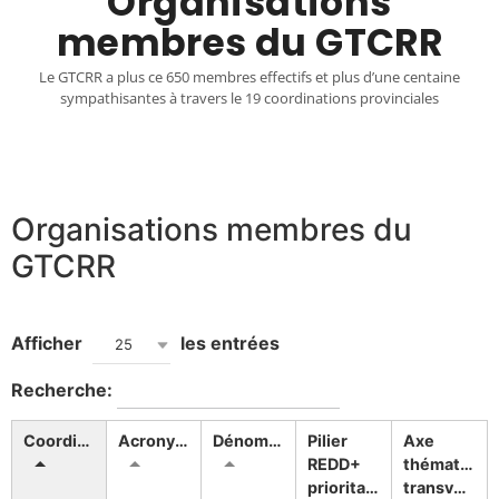
Organisations
membres du GTCRR
Le GTCRR a plus ce 650 membres effectifs et plus d’une centaine
sympathisantes à travers le 19 coordinations provinciales
Organisations membres du
GTCRR
Afficher
les entrées
25
Recherche:
Coordination
Acronyme
Dénomination
Pilier
Axe
REDD+
thématique
prioritaire
transversal