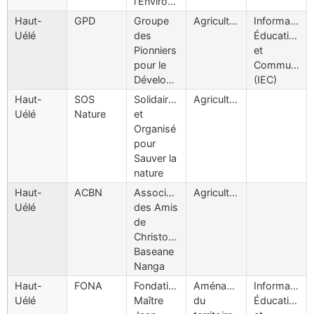
l'Environnement
Haut-
GPD
Groupe
Agriculture
Information
Uélé
des
Éducation
Pionniers
et
pour le
Communicat
Développement
(IEC)
Haut-
SOS
Solidaires
Agriculture
Uélé
Nature
et
Organisé
pour
Sauver la
nature
Haut-
ACBN
Association
Agriculture
Uélé
des Amis
de
Christoph
Baseane
Nanga
Haut-
FONA
Fondation
Aménagement
Information
Uélé
Maître
du
Éducation