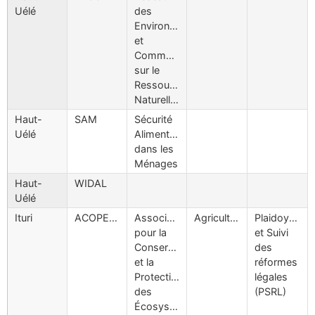
Uélé
des
Environnementalistes
et
Communicateurs
sur le
Ressources
Naturelles
Haut-
SAM
Sécurité
Uélé
Alimentaire
dans les
Ménages
Haut-
WIDAL
Uélé
Ituri
ACOPELAD
Association
Agriculture
Plaidoyers
pour la
et Suivi
Conservation
des
et la
réformes
Protection
légales
des
(PSRL)
Écosystèmes