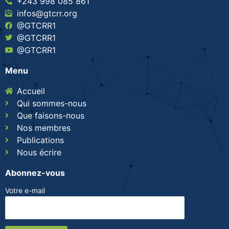
+243 998 085 861
infos@gtcrr.org
@GTCRR1
@GTCRR1
@GTCRR1
Menu
Accueil
Qui sommes-nous
Que faisons-nous
Nos membres
Publications
Nous écrire
Abonnez-vous
Votre e-mail