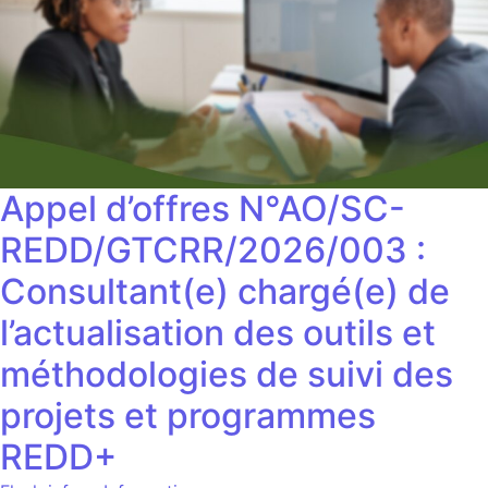
Appel d’offres N°AO/SC-
REDD/GTCRR/2026/003 :
Consultant(e) chargé(e) de
l’actualisation des outils et
méthodologies de suivi des
projets et programmes
REDD+