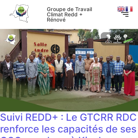
Groupe de Travail
Climat Redd +
Rénové
Suivi REDD+ : Le GTCRR RDC
renforce les capacités de ses