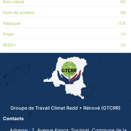
Non classé
(6)
Note de position
(9)
Plaidoyer
(13)
Projet
(1)
REDD+
(2)
Groupe de Travail Climat Redd + Rénové (GTCRR)
Contacts
Adresse : 2, Avenue Kanga, Socimat, Commune de la