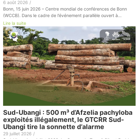
6 août 2026
/
Bonn, 15 juin 2026 – Centre mondial de conférences de Bonn
(WCCB). Dans le cadre de l’événement parallèle ouvert à...
Lire la suite
Sud-Ubangi : 500 m³ d’Afzelia pachyloba
exploités illégalement, le GTCRR Sud-
Ubangi tire la sonnette d’alarme
29 juillet 2026
/