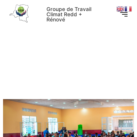
Groupe de Travail
Climat Redd +
Rénové
Maï-Ndombe : 121 étudiants
sensibilisés au Programme
de Réduction des Émissions
lors de la 3ème édition de la
Semaine du PIF