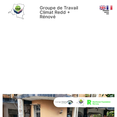
Groupe de Travail
Climat Redd +
Rénové
Révision du Code Forestier :
RFN, Congo Watch et
GTCRR harmonise le
plaidoyer de la société civile
pour des forêts durables en
RDC