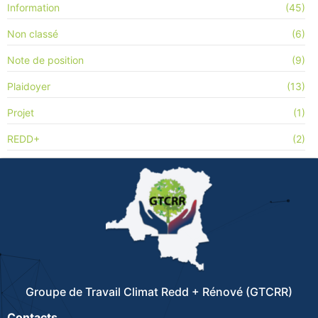
Information
(45)
Non classé
(6)
Note de position
(9)
Plaidoyer
(13)
Projet
(1)
REDD+
(2)
Groupe de Travail Climat Redd + Rénové (GTCRR)
Contacts