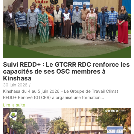
Suivi REDD+ : Le GTCRR RDC renforce les
capacités de ses OSC membres à
Kinshasa
30 juin 2026
/
Kinshasa du 4 au 5 juin 2026 – Le Groupe de Travail Climat
REDD+ Rénové (GTCRR) a organisé une formation...
Lire la suite