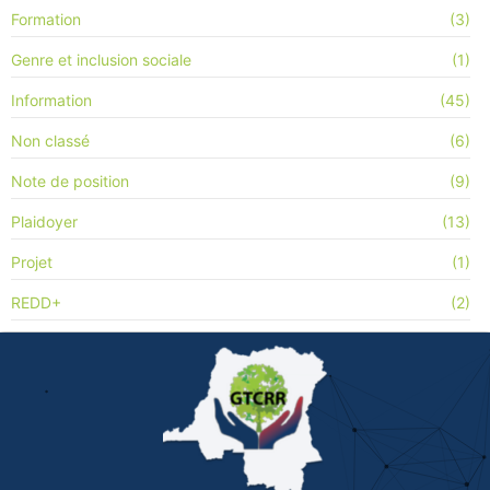
Formation
(3)
Genre et inclusion sociale
(1)
Information
(45)
Non classé
(6)
Note de position
(9)
Plaidoyer
(13)
Projet
(1)
REDD+
(2)