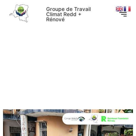
Groupe de Travail
Climat Redd +
Rénové
Révision du Code Forestier :
RFN, Congo Watch et
GTCRR harmonise le
plaidoyer de la société civile
pour des forêts durables en
RDC