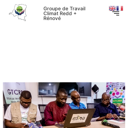
Groupe de Travail
Climat Redd +
Rénové
Le GTCRR exhorte
l’Assemblée nationale à
finaliser l’examen du projet
de loi sur l’AT