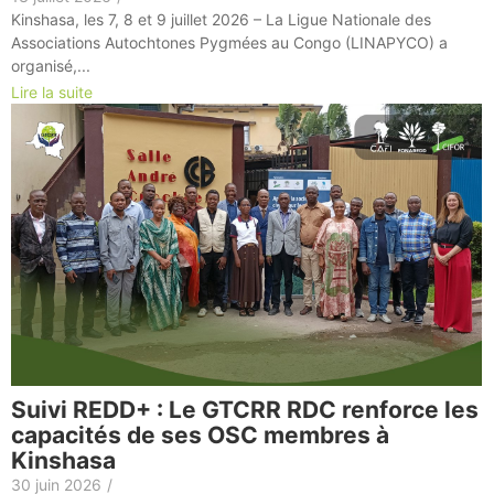
Kinshasa, les 7, 8 et 9 juillet 2026 – La Ligue Nationale des
Associations Autochtones Pygmées au Congo (LINAPYCO) a
organisé,...
Lire la suite
Suivi REDD+ : Le GTCRR RDC renforce les
capacités de ses OSC membres à
Kinshasa
30 juin 2026
/