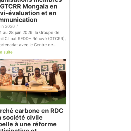
 GTCRR Mongala en
vi-évaluation et en
mmunication
uin 2026
/
1 au 28 juin 2026, le Groupe de
ail Climat REDD+ Rénové (GTCRR),
artenariat avec le Centre de...
la suite
rché carbone en RDC
a société civile
pelle à une réforme
ticipative et