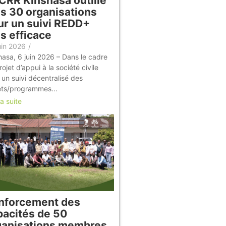
CRR Kinshasa outille
us 30 organisations
ur un suivi REDD+
s efficace
uin 2026
/
hasa, 6 juin 2026 – Dans le cadre
ojet d’appui à la société civile
 un suivi décentralisé des
ets/programmes...
la suite
nforcement des
pacités de 50
ganisations membres