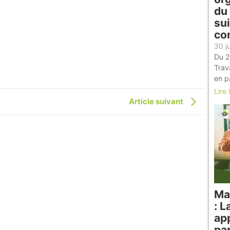
du
sui
co
30 j
Du 2
Trav
en p
Lire 
Article suivant
Ma
: L
ap
par