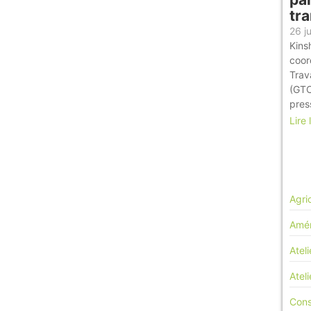
tr
26 j
Kins
coor
Trav
(GTC
pres
Lire 
Agri
Amén
Ateli
Atel
Cons