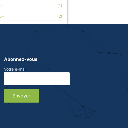
et
(1)
D+
(2)
Abonnez-vous
Votre e-mail