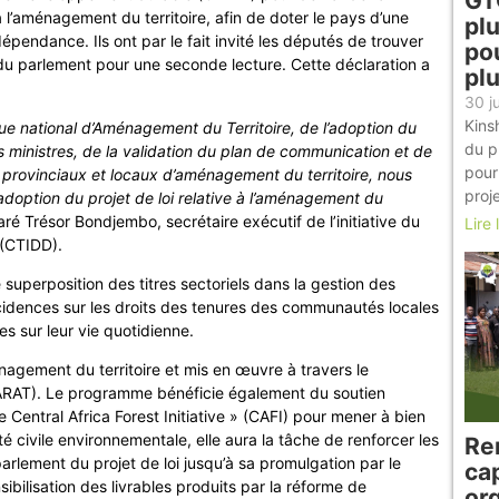
GT
 à l’aménagement du territoire, afin de doter le pays d’une
pl
pendance. Ils ont par le fait invité les députés de trouver
po
 du parlement pour une seconde lecture. Cette déclaration a
plu
30 j
Kins
que national d’Aménagement du Territoire, de l’adoption du
du pr
des ministres, de la validation du plan de communication et de
pour
s provinciaux et locaux d’aménagement du territoire, nous
proj
adoption du projet de loi relative à l’aménagement du
aré Trésor Bondjembo, secrétaire exécutif de l’initiative du
Lire 
 (CTIDD).
 superposition des titres sectoriels dans la gestion des
ncidences sur les droits des tenures des communautés locales
 sur leur vie quotidienne.
nagement du territoire et mis en œuvre à travers le
PARAT). Le programme bénéficie également du soutien
Central Africa Forest Initiative » (CAFI) pour mener à bien
civile environnementale, elle aura la tâche de renforcer les
Re
rlement du projet de loi jusqu’à sa promulgation par le
ca
sibilisation des livrables produits par la réforme de
or