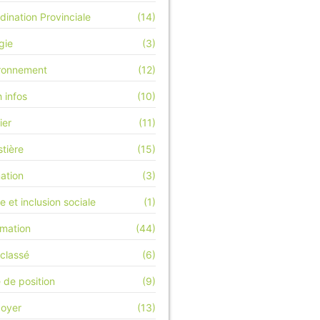
dination Provinciale
(14)
gie
(3)
ronnement
(12)
h infos
(10)
ier
(11)
stière
(15)
ation
(3)
e et inclusion sociale
(1)
rmation
(44)
classé
(6)
 de position
(9)
doyer
(13)