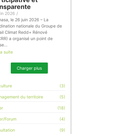
ansparente
uin 2026
/
hasa, le 26 juin 2026 – La
dination nationale du Groupe de
ail Climat Redd+ Rénové
RR) a organisé un point de
se...
la suite
Charger plus
culture
(3)
agement du territoire
(5)
er
(18)
ier/Forum
(4)
ultation
(9)