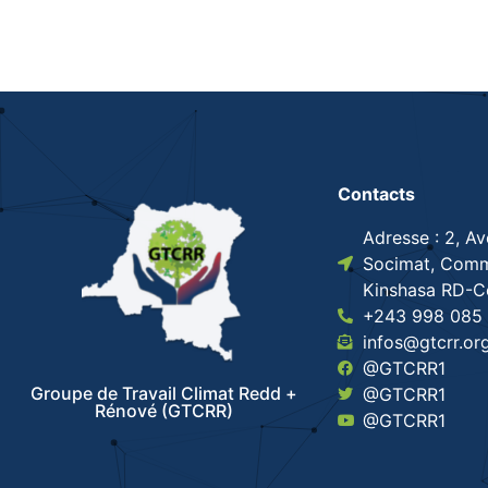
Contacts
Adresse : 2, A
Socimat, Comm
Kinshasa RD-
+243 998 085 
infos@gtcrr.or
@GTCRR1
Groupe de Travail Climat Redd +
@GTCRR1
Rénové (GTCRR)
@GTCRR1