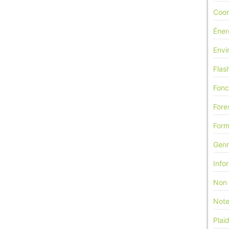
Coor
Éner
Envi
Flas
Fonc
Fore
Form
Genr
Info
Non 
Note
Plai