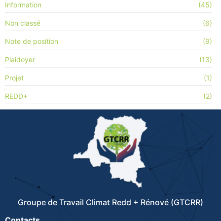
Information
(45)
Non classé
(6)
Note de position
(9)
Plaidoyer
(13)
Projet
(1)
REDD+
(2)
Groupe de Travail Climat Redd + Rénové (GTCRR)
Contacts