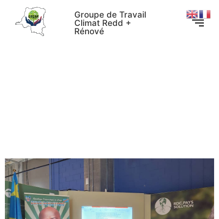
Groupe de Travail
Climat Redd +
Rénové
GTCRR à la COP28 : une
partition active pour un
plaidoyer en faveur des
peuples autochtones et
communautés locales