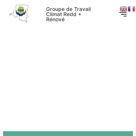
Groupe de Travail
Climat Redd +
Rénové
Communiqué de
presse 001 /CN/GTCRR /2024 
position de la société civile
environnementale contre la
convocation des états
généraux des forêts de la
République Démocratique
du Congo