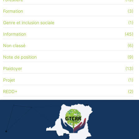
Formation
(3)
Genre et inclusion sociale
(1)
Information
(45)
Non classé
(6)
Note de position
(9)
Plaidoyer
(13)
Projet
(1)
REDD+
(2)