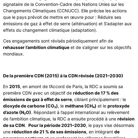
signataire de la Convention-Cadre des Nations Unies sur les
Changements Climatiques (CCNUCC). Elle précise les actions
que le pays prévoit de mettre en œuvre pour : Réduire ses
émissions de gaz à effet de serre (atténuation) et S’adapter aux
effets du changement climatique (adaptation).
Ces engagements sont révisés périodiquement afin de
rehausser l’ambition climatique
et de s’aligner sur les objectifs
mondiaux.
De la première CDN (2015) à la CDN révisée (2021–2030)
En
2015
, en amont de l’Accord de Paris, la RDC a soumis sa
première CDN avec un objectif de
réduction de 17 % des
émissions de gaz à effet de serre
, ciblant principalement : le
dioxyde de carbone (CO₂)
, le
méthane (CH₄)
et le
protoxyde
d’azote (N₂O)
. Répondant à l’appel international au relèvement
de l’ambition climatique, la RDC a ensuite procédé à une
révision
de sa CDN
.
Pour la période 2021–2030
, le pays vise désormais
une
réduction de 21 % de ses émissions
, en intégrant
de