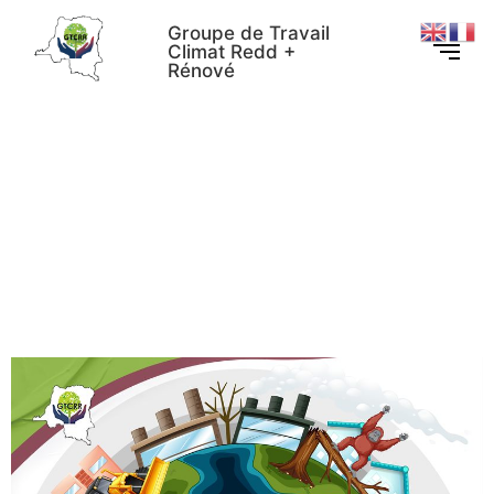
Groupe de Travail
Climat Redd +
Rénové
Comprendre la CDN de la
RDC : 81 actions
stratégiques exploitables
par les ONG pour le
montage de projets