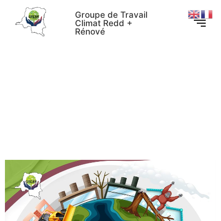
Groupe de Travail
Climat Redd +
Rénové
Comprendre la CDN de la
RDC : 81 actions
stratégiques exploitables
par les ONG pour le
montage de projets