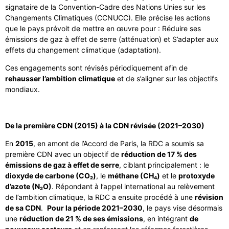
signataire de la Convention-Cadre des Nations Unies sur les
Changements Climatiques (CCNUCC). Elle précise les actions
que le pays prévoit de mettre en œuvre pour : Réduire ses
émissions de gaz à effet de serre (atténuation) et S’adapter aux
effets du changement climatique (adaptation).
Ces engagements sont révisés périodiquement afin de
rehausser l’ambition climatique
et de s’aligner sur les objectifs
mondiaux.
De la première CDN (2015) à la CDN révisée (2021–2030)
En
2015
, en amont de l’Accord de Paris, la RDC a soumis sa
première CDN avec un objectif de
réduction de 17 % des
émissions de gaz à effet de serre
, ciblant principalement : le
dioxyde de carbone (CO₂)
, le
méthane (CH₄)
et le
protoxyde
d’azote (N₂O)
. Répondant à l’appel international au relèvement
de l’ambition climatique, la RDC a ensuite procédé à une
révision
de sa CDN
.
Pour la période 2021–2030
, le pays vise désormais
une
réduction de 21 % de ses émissions
, en intégrant
de