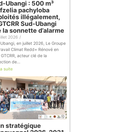
d-Ubangi : 500 m³
Afzelia pachyloba
loités illégalement,
 GTCRR Sud-Ubangi
e la sonnette d’alarme
illet 2026
/
Ubangi, en juillet 2026, Le Groupe
ravail Climat Redd+ Rénové en
e GTCRR, acteur clé de la
ection de...
la suite
an stratégique