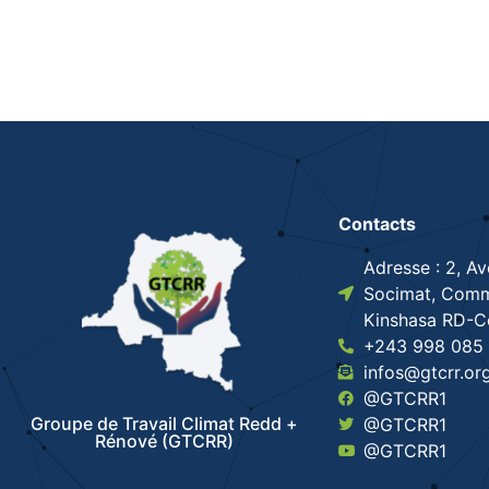
Contacts
Adresse : 2, A
Socimat, Comm
Kinshasa RD-
+243 998 085 
infos@gtcrr.or
@GTCRR1
Groupe de Travail Climat Redd +
@GTCRR1
Rénové (GTCRR)
@GTCRR1