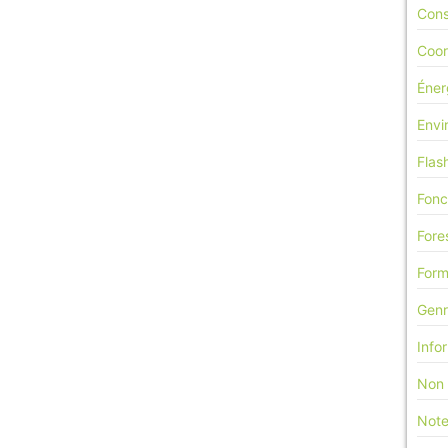
Cons
Coor
Éner
Envi
Flas
Fonc
Fore
Form
Genr
Info
Non 
Note