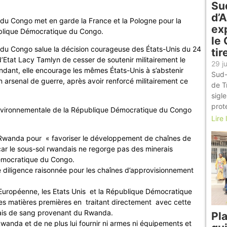
Su
d’
 du Congo met en garde la France et la Pologne pour la
exp
épublique Démocratique du Congo.
le
 du Congo salue la décision courageuse des États-Unis du 24
tir
’Etat Lacy Tamlyn de cesser de soutenir militairement le
29 ju
ndant, elle encourage les mêmes États-Unis à s’abstenir
Sud-
en arsenal de guerre, après avoir renforcé militairement ce
de T
sigl
prot
e environnementale de la République Démocratique du Congo
Lire 
le Rwanda pour « favoriser le développement de chaînes de
 car le sous-sol rwandais ne regorge pas des minerais
 Démocratique du Congo.
de diligence raisonnée pour les chaînes d’approvisionnement
n Européenne, les Etats Unis et la République Démocratique
s matières premières en traitant directement avec cette
ais de sang provenant du Rwanda.
Pl
 Rwanda et de ne plus lui fournir ni armes ni équipements et