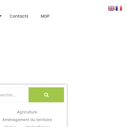
Contacts
MGP
ciété civile
réunies au sein
elleries des 27
Agriculture
Aménagement du territoire