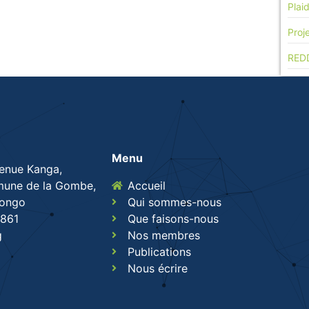
Plai
Proj
RED
Menu
venue Kanga,
une de la Gombe,
Accueil
Congo
Qui sommes-nous
861
Que faisons-nous
g
Nos membres
Publications
Nous écrire