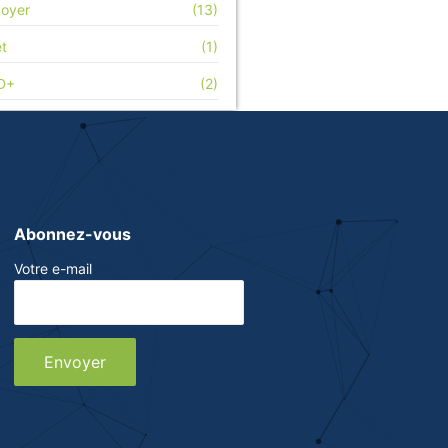
doyer
(13)
et
(1)
D+
(2)
Abonnez-vous
Votre e-mail