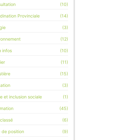
ultation
(10)
dination Provinciale
(14)
gie
(3)
ronnement
(12)
h infos
(10)
ier
(11)
stière
(15)
ation
(3)
e et inclusion sociale
(1)
rmation
(45)
classé
(6)
 de position
(9)