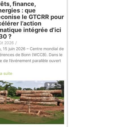
êts, finance,
nergies : que
éconise le GTCRR pour
élérer l’action
matique intégrée d’ici
30 ?
ût 2026
/
, 15 juin 2026 – Centre mondial de
érences de Bonn (WCCB). Dans le
e de l’événement parallèle ouvert
la suite