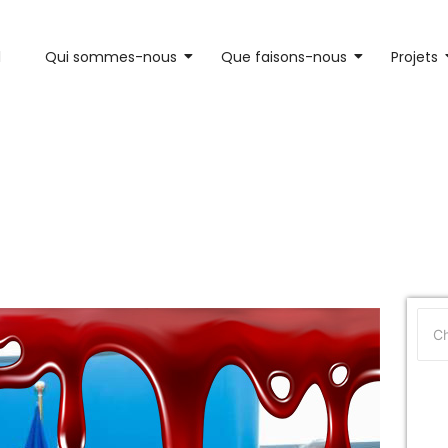
l
Qui sommes-nous
Que faisons-nous
Projets
arde des organisations de la so
blique Démocratique du Congo 
Redd Rénové (GTCR-R) aux chanc
res de l’Union Européenne