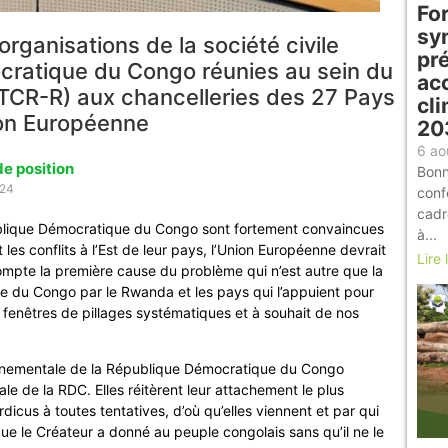
For
sy
rganisations de la société civile
pr
cratique du Congo réunies au sein du
acc
TCR-R) aux chancelleries des 27 Pays
cli
on Européenne
20
6 ao
de position
Bonn
024
conf
cadr
publique Démocratique du Congo sont fortement convaincues
à...
t les conflits à l’Est de leur pays, l’Union Européenne devrait
Lire 
mpte la première cause du problème qui n’est autre que la
e du Congo par le Rwanda et les pays qui l’appuient pour
des fenêtres de pillages systématiques et à souhait de nos
vironnementale de la République Démocratique du Congo
iale de la RDC. Elles réitèrent leur attachement le plus
icus à toutes tentatives, d’où qu’elles viennent et par qui
que le Créateur a donné au peuple congolais sans qu’il ne le