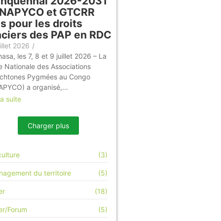
inquennal 2026-2031
LINAPYCO et GTCRR
s pour les droits
nciers des PAP en RDC
illet 2026
/
asa, les 7, 8 et 9 juillet 2026 – La
e Nationale des Associations
chtones Pygmées au Congo
APYCO) a organisé,...
la suite
Charger plus
culture
(3)
agement du territoire
(5)
er
(18)
ier/Forum
(5)