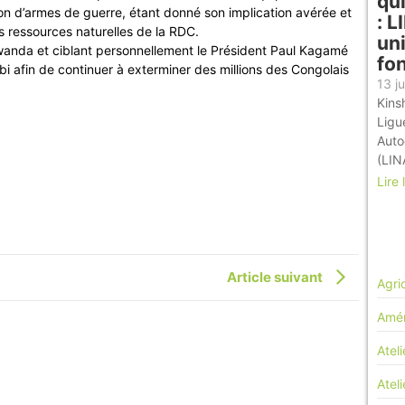
qu
ion d’armes de guerre, étant donné son implication avérée et
: 
s ressources naturelles de la RDC.
uni
wanda et ciblant personnellement le Président Paul Kagamé
fo
bi afin de continuer à exterminer des millions des Congolais
13 ju
Kinsh
Ligu
Auto
(LIN
Lire 
Article suivant
Agri
Amén
Ateli
Atel