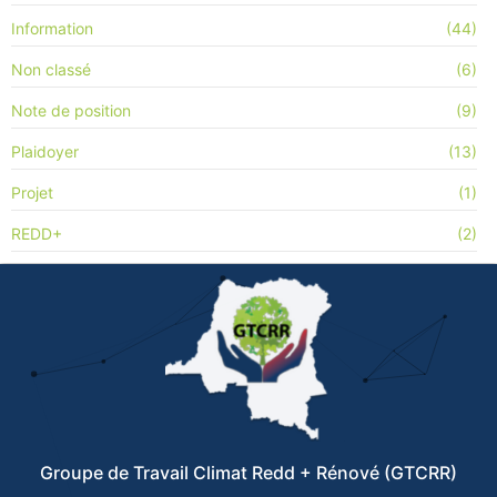
Information
(44)
Non classé
(6)
Note de position
(9)
Plaidoyer
(13)
Projet
(1)
REDD+
(2)
Groupe de Travail Climat Redd + Rénové (GTCRR)