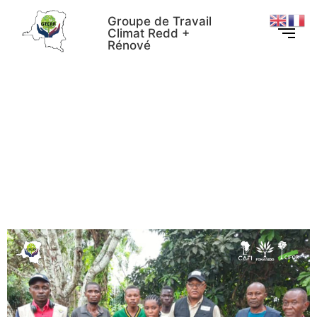
Groupe de Travail
Climat Redd +
Rénové
Redynamisation de l’ONG
GPJE et visite agroforestière
: le GTCRR Mongala à
l’écoute des réalités de
terrain