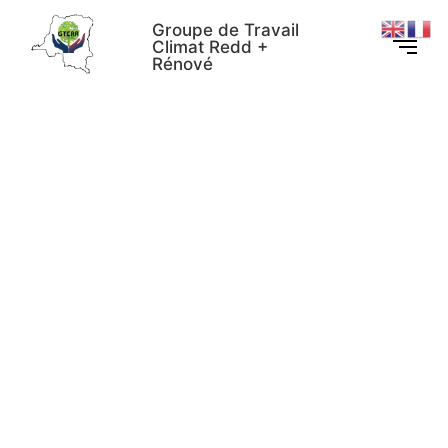
Groupe de Travail
Climat Redd +
Rénové
Mot de circonstance de RRI
lors de l’Atelier National de
Lancement du Processus
d’Élaboration de la Stratégie
Nationale relative à la
Conservation de la Nature
en dehors des Aires
Protégées en RDC du 24-26
avril 2024, Kinshasa, RDC