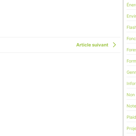
Éner
Envi
Flas
Fonc
Article suivant
Fore
Form
Genr
Info
Non 
Note
Plai
Proj