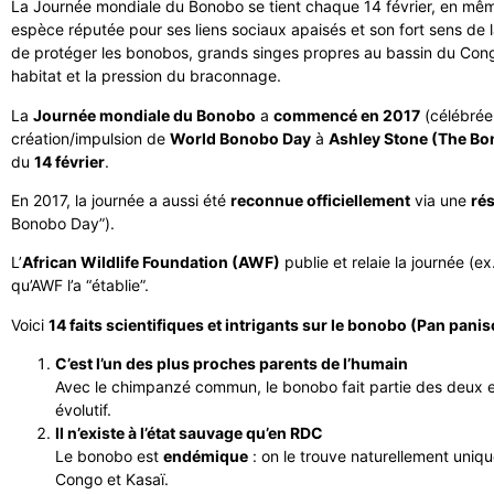
La Journée mondiale du Bonobo se tient chaque 14 février, en même 
espèce réputée pour ses liens sociaux apaisés et son fort sens de l
de protéger les bonobos, grands singes propres au bassin du Congo 
habitat et la pression du braconnage.
La
Journée mondiale du Bonobo
a
commencé en 2017
(célébré
création/impulsion de
World Bonobo Day
à
Ashley Stone (The Bo
du
14 février
.
En 2017, la journée a aussi été
reconnue officiellement
via une
rés
Bonobo Day”).
L’
African Wildlife Foundation (AWF)
publie et relaie la journée (e
qu’AWF l’a “établie”.
Voici
14 faits scientifiques et intrigants sur le bonobo (Pan pani
C’est l’un des plus proches parents de l’humain
Avec le chimpanzé commun, le bonobo fait partie des deux e
évolutif.
Il n’existe à l’état sauvage qu’en RDC
Le bonobo est
endémique
: on le trouve naturellement uniqu
Congo et Kasaï.