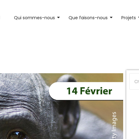
l
Qui sommes-nous
Que faisons-nous
Projets
oici 14 faits scientifiques et i
bonobo