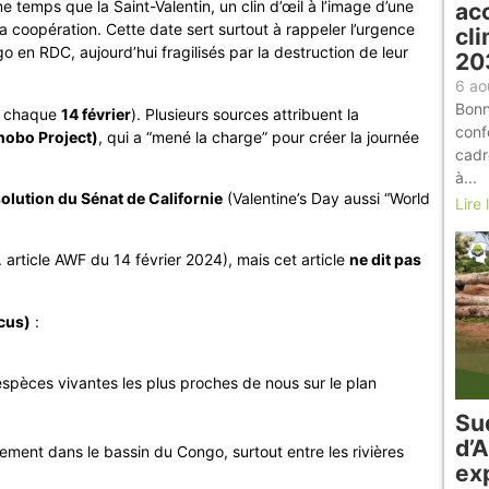
temps que la Saint-Valentin, un clin d’œil à l’image d’une
acc
a coopération. Cette date sert surtout à rappeler l’urgence
cli
en RDC, aujourd’hui fragilisés par la destruction de leur
20
6 ao
Bonn
e chaque
14 février
). Plusieurs sources attribuent la
conf
nobo Project)
, qui a “mené la charge” pour créer la journée
cadr
à...
olution du Sénat de Californie
(Valentine’s Day aussi “World
Lire 
x. article AWF du 14 février 2024), mais cet article
ne dit pas
scus)
:
spèces vivantes les plus proches de nous sur le plan
Su
d’
ement dans le bassin du Congo, surtout entre les rivières
exp