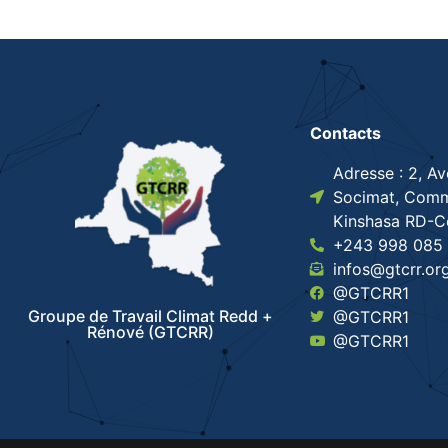
Contacts
Adresse : 2, A
Socimat, Comm
Kinshasa RD-
+243 998 085 
infos@gtcrr.or
@GTCRR1
Groupe de Travail Climat Redd +
@GTCRR1
Rénové (GTCRR)
@GTCRR1