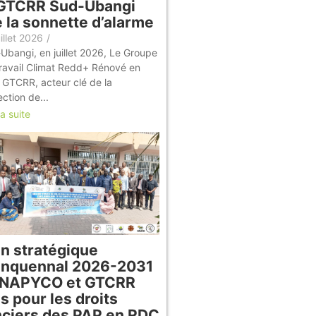
 GTCRR Sud-Ubangi
e la sonnette d’alarme
illet 2026
/
Ubangi, en juillet 2026, Le Groupe
ravail Climat Redd+ Rénové en
e GTCRR, acteur clé de la
ection de...
la suite
an stratégique
inquennal 2026-2031
LINAPYCO et GTCRR
s pour les droits
nciers des PAP en RDC