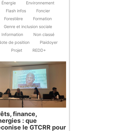
Énergie
Environnement
Flash infos
Foncier
Forestière
Formation
Genre et inclusion sociale
Information
Non classé
ote de position
Plaidoyer
Projet
REDD+
êts, finance,
nergies : que
éconise le GTCRR pour