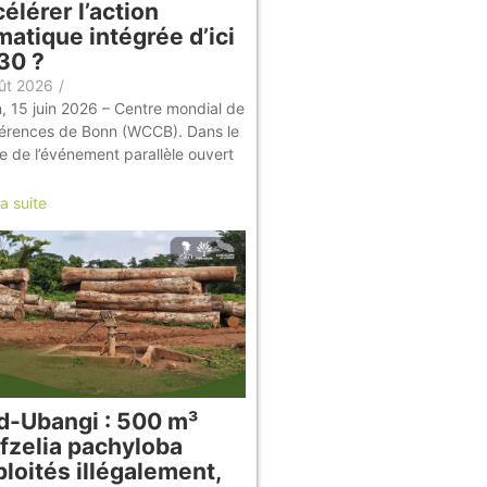
élérer l’action
matique intégrée d’ici
30 ?
ût 2026
/
, 15 juin 2026 – Centre mondial de
érences de Bonn (WCCB). Dans le
e de l’événement parallèle ouvert
la suite
d-Ubangi : 500 m³
Afzelia pachyloba
loités illégalement,