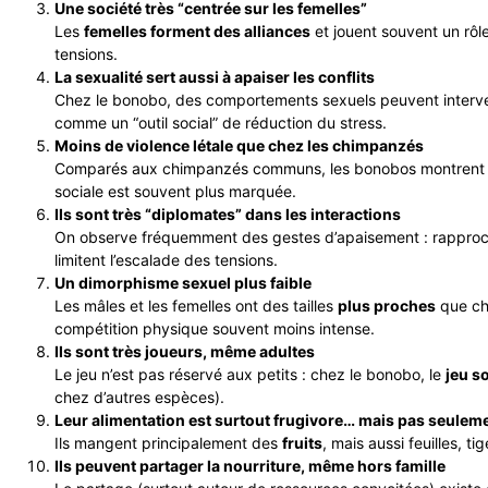
Une société très “centrée sur les femelles”
Les
femelles forment des alliances
et jouent souvent un rôl
tensions.
La sexualité sert aussi à apaiser les conflits
Chez le bonobo, des comportements sexuels peuvent interv
comme un “outil social” de réduction du stress.
Moins de violence létale que chez les chimpanzés
Comparés aux chimpanzés communs, les bonobos montren
sociale est souvent plus marquée.
Ils sont très “diplomates” dans les interactions
On observe fréquemment des gestes d’apaisement : rapproc
limitent l’escalade des tensions.
Un dimorphisme sexuel plus faible
Les mâles et les femelles ont des tailles
plus proches
que ch
compétition physique souvent moins intense.
Ils sont très joueurs, même adultes
Le jeu n’est pas réservé aux petits : chez le bonobo, le
jeu so
chez d’autres espèces).
Leur alimentation est surtout frugivore… mais pas seulem
Ils mangent principalement des
fruits
, mais aussi feuilles, ti
Ils peuvent partager la nourriture, même hors famille