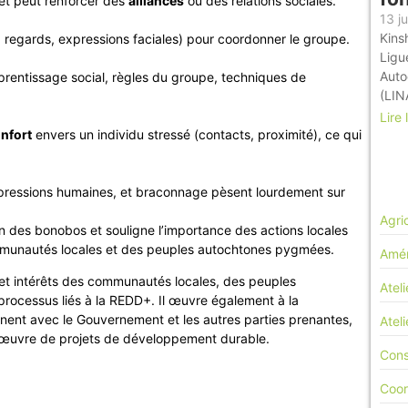
 et peut renforcer des
alliances
ou des relations sociales.
13 ju
Kinsh
 regards, expressions faciales) pour coordonner le groupe.
Ligu
Auto
prentissage social, règles du groupe, techniques de
(LIN
Lire 
nfort
envers un individu stressé (contacts, proximité), ce qui
 pressions humaines, et braconnage pèsent lourdement sur
Agri
on des bonobos et souligne l’importance des actions locales
communautés locales et des peuples autochtones pygmées.
Amén
 et intérêts des communautés locales, des peuples
Ateli
rocessus liés à la REDD+. Il œuvre également à la
nent avec le Gouvernement et les autres parties prenantes,
Atel
n œuvre de projets de développement durable.
Cons
Coor