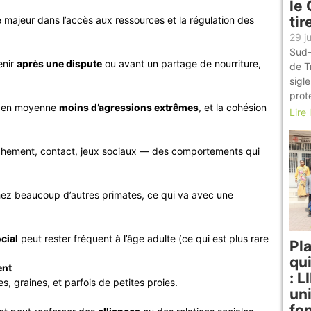
le
tir
e majeur dans l’accès aux ressources et la régulation des
29 ju
Sud-
enir
après une dispute
ou avant un partage de nourriture,
de T
sigl
prot
t en moyenne
moins d’agressions extrêmes
, et la cohésion
Lire 
hement, contact, jeux sociaux — des comportements qui
ez beaucoup d’autres primates, ce qui va avec une
cial
peut rester fréquent à l’âge adulte (ce qui est plus rare
Pl
qu
ent
: 
ges, graines, et parfois de petites proies.
uni
fo