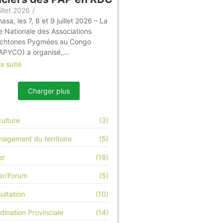
illet 2026
/
asa, les 7, 8 et 9 juillet 2026 – La
e Nationale des Associations
chtones Pygmées au Congo
APYCO) a organisé,...
la suite
Charger plus
culture
(3)
agement du territoire
(5)
er
(18)
ier/Forum
(5)
ultation
(10)
dination Provinciale
(14)