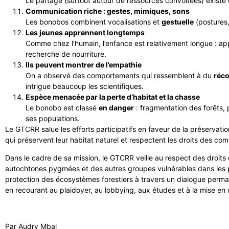
Le partage (surtout autour de ressources convoitées) existe
Communication riche : gestes, mimiques, sons
Les bonobos combinent vocalisations et
gestuelle
(postures,
Les jeunes apprennent longtemps
Comme chez l’humain, l’enfance est relativement longue : ap
recherche de nourriture.
Ils peuvent montrer de l’empathie
On a observé des comportements qui ressemblent à du
réco
intrigue beaucoup les scientifiques.
Espèce menacée par la perte d’habitat et la chasse
Le bonobo est classé
en danger
: fragmentation des forêts,
ses populations.
Le GTCRR salue les efforts participatifs en faveur de la préservati
qui préservent leur habitat naturel et respectent les droits des 
Dans le cadre de sa mission, le GTCRR veille au respect des droits
autochtones pygmées et des autres groupes vulnérables dans les p
protection des écosystèmes forestiers à travers un dialogue perma
en recourant au plaidoyer, au lobbying, aux études et à la mise e
Par Audry Mbal