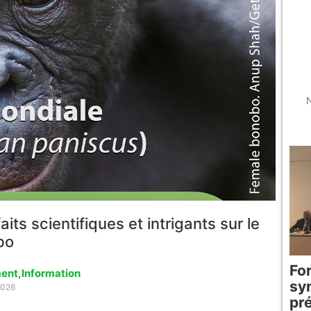
N
ts scientifiques et intrigants sur le
bo
For
ent
,
Information
sy
2026
pr