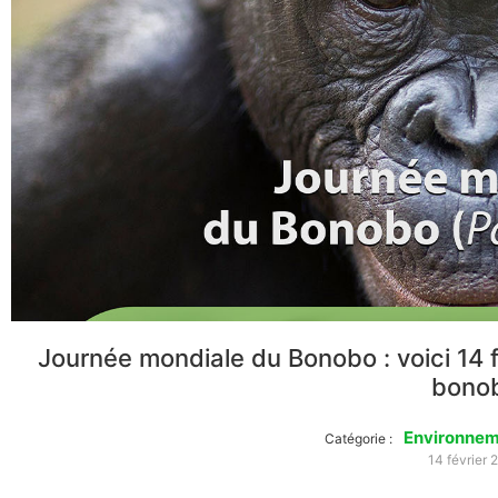
Journée mondiale du Bonobo : voici 14 fai
bono
Environnem
Catégorie :
14 février 