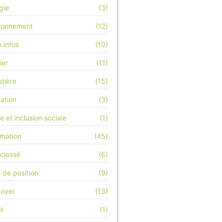
gie
(3)
ronnement
(12)
h infos
(10)
ier
(11)
stière
(15)
ation
(3)
e et inclusion sociale
(1)
rmation
(45)
classé
(6)
 de position
(9)
doyer
(13)
et
(1)