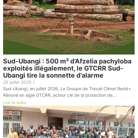
Sud-Ubangi : 500 m³ d’Afzelia pachyloba
exploités illégalement, le GTCRR Sud-
Ubangi tire la sonnette d’alarme
29 juillet 2026
/
Sud-Ubangi, en juillet 2026, Le Groupe de Travail Climat Redd+
Rénové en sigle GTCRR, acteur clé de la protection de...
Lire la suite