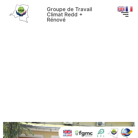
Groupe de Travail
Climat Redd +
Rénové
Gouvernance forestière :
restitution des résultats du
projet d’appui à
l’amélioration de la politique
forestière nationale par la
Société civile avec les
parties prenantes