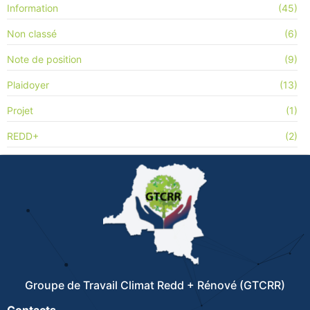
Information
(45)
Non classé
(6)
Note de position
(9)
Plaidoyer
(13)
Projet
(1)
REDD+
(2)
Groupe de Travail Climat Redd + Rénové (GTCRR)