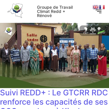
Groupe de Travail
Climat Redd +
Rénové
Suivi REDD+ : Le GTCRR RDC
renforce les capacités de ses