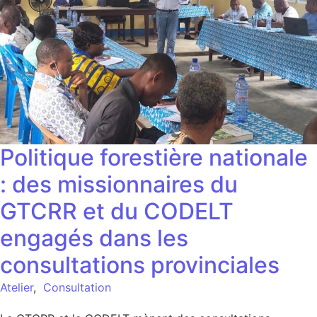
Politique forestière nationale
: des missionnaires du
GTCRR et du CODELT
engagés dans les
consultations provinciales
Atelier
,
Consultation