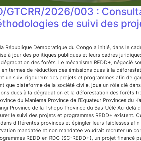
D/GTCRR/2026/003 : Consulta
 méthodologies de suivi des p
la République Démocratique du Congo a initié, dans le cad
se à jour des politiques publiques et leurs cadres juridiques
la dégradation des forêts. Le mécanisme REDD+, négocié so
ays en termes de réduction des émissions dues à la déforest
n suivi rigoureux des projets et programmes afin de garanti
 que plateforme de la société civile, joue un rôle clé dans
ns dues à la dégradation et la déforestation des forêts tr
ovince du Maniema Province de l’Equateur Provinces du K
gi Province de la Tshopo Province du Bas-Uélé Au-delà du 
surer le suivi des projets et programmes REDD+ existent. C
 dans différentes provinces et épingler leurs faiblesses afin
ervation mandatée et non mandatée voudrait recruter un consu
 et programmes REDD en RDC (SC-REDD+), un projet financé 