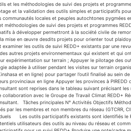
tils et les méthodologies de suivi des projets et programme
age et la validation des outils simples et participatifs pour 
es communautés locales et peuples autochtones pygmées en
ils et méthodologies de suivi des projets et programmes RE
ticipatifs à développer permettront à la société civile de r
a mise en œuvre desdits projets pour orienter tout plaidoyer
r et examiner les outils de suivi REDD+ existants par une re
 autres projets environnementaux qui existent et qui ont e
 leur expérimentation sur terrain ; Appuyer le pilotage des o
logie adaptée à utiliser pendant les visites sur terrain or
inshasa et en ligne) pour partager l’outil finalisé au sein d
eurs provinciaux en ligne Appuyer les provinces à PIREDD da
sultant sont reprises dans le tableau suivant précisant les
troite collaboration avec le Groupe de Travail Climat REDD
nsultant. Tâches principales N° Activités Objectifs Méthode
utilisés par les membres et non membres du réseau (GTCRR, CI
els Les outils participatifs existants sont identifiés le
tentiels utilisateurs des outils au niveau du réseau et com
icipatifs pour un suivi REDD+ Produire une note/cadre méth