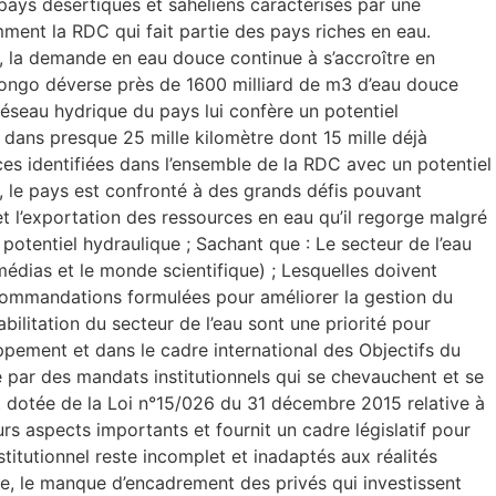
pays désertiques et sahéliens caractérisés par une
ment la RDC qui fait partie des pays riches en eau.
, la demande en eau douce continue à s’accroître en
Congo déverse près de 1600 milliard de m3 d’eau douce
 réseau hydrique du pays lui confère un potentiel
on dans presque 25 mille kilomètre dont 15 mille déjà
ces identifiées dans l’ensemble de la RDC avec un potentiel
, le pays est confronté à des grands défis pouvant
 et l’exportation des ressources en eau qu’il regorge malgré
 potentiel hydraulique ; Sachant que : Le secteur de l’eau
 médias et le monde scientifique) ; Lesquelles doivent
 recommandations formulées pour améliorer la gestion du
bilitation du secteur de l’eau sont une priorité pour
ement et dans le cadre international des Objectifs du
 par des mandats institutionnels qui se chevauchent et se
’est dotée de la Loi n°15/026 du 31 décembre 2015 relative à
urs aspects importants et fournit un cadre législatif pour
titutionnel reste incomplet et inadaptés aux réalités
nelle, le manque d’encadrement des privés qui investissent