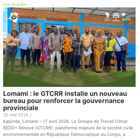
Lire la suite
Lomami : le GTCRR installe un nouveau
bureau pour renforcer la gouvernance
provinciale
20 mai 2026
/
Kabinda, Lomami – 17 avril 2026. Le Groupe de Travail Climat
REDD+ Rénové (GTCRR), plateforme majeure de la société civile
environnementale en République Démocratique du Congo, a