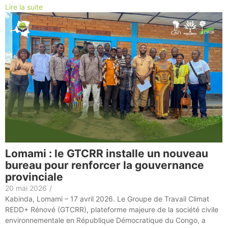
Lire la suite
Lomami : le GTCRR installe un nouveau
bureau pour renforcer la gouvernance
provinciale
20 mai 2026
/
Kabinda, Lomami – 17 avril 2026. Le Groupe de Travail Climat
REDD+ Rénové (GTCRR), plateforme majeure de la société civile
environnementale en République Démocratique du Congo, a