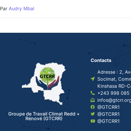
Par
Audry Mbal
Contacts
Adresse : 2, A
Socimat, Comm
Kinshasa RD-
+243 998 085 
infos@gtcrr.or
@GTCRR1
Groupe de Travail Climat Redd +
@GTCRR1
Rénové (GTCRR)
@GTCRR1