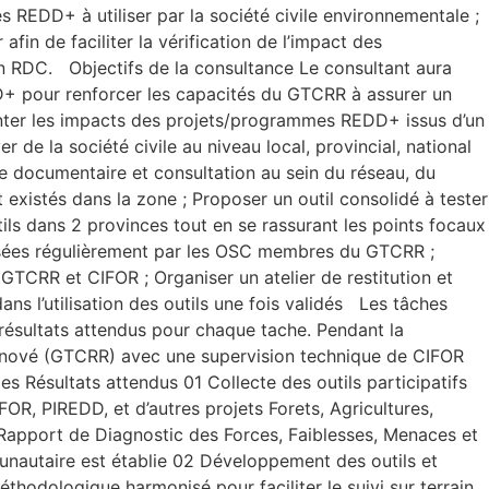
s REDD+ à utiliser par la société civile environnementale ;
afin de faciliter la vérification de l’impact des
 RDC. Objectifs de la consultance Le consultant aura
DD+ pour renforcer les capacités du GTCRR à assurer un
emonter les impacts des projets/programmes REDD+ issus d’un
 de la société civile au niveau local, provincial, national
vue documentaire et consultation au sein du réseau, du
xistés dans la zone ; Proposer un outil consolidé à tester
utils dans 2 provinces tout en se rassurant les points focaux
ganisées régulièrement par les OSC membres du GTCRR ;
e GTCRR et CIFOR ; Organiser un atelier de restitution et
ns l’utilisation des outils une fois validés Les tâches
 résultats attendus pour chaque tache. Pendant la
+ Rénové (GTCRR) avec une supervision technique de CIFOR
s Résultats attendus 01 Collecte des outils participatifs
FOR, PIREDD, et d’autres projets Forets, Agricultures,
 Rapport de Diagnostic des Forces, Faiblesses, Menaces et
munautaire est établie 02 Développement des outils et
odologique harmonisé pour faciliter le suivi sur terrain