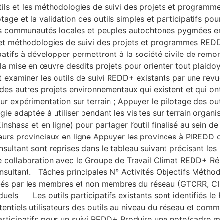
tils et les méthodologies de suivi des projets et programme
age et la validation des outils simples et participatifs pour 
es communautés locales et peuples autochtones pygmées en
ils et méthodologies de suivi des projets et programmes RE
ticipatifs à développer permettront à la société civile de r
a mise en œuvre desdits projets pour orienter tout plaidoyer
r et examiner les outils de suivi REDD+ existants par une re
 autres projets environnementaux qui existent et qui ont e
 leur expérimentation sur terrain ; Appuyer le pilotage des o
logie adaptée à utiliser pendant les visites sur terrain or
inshasa et en ligne) pour partager l’outil finalisé au sein d
eurs provinciaux en ligne Appuyer les provinces à PIREDD da
sultant sont reprises dans le tableau suivant précisant les
troite collaboration avec le Groupe de Travail Climat REDD
nsultant. Tâches principales N° Activités Objectifs Méthode
utilisés par les membres et non membres du réseau (GTCRR, CI
els Les outils participatifs existants sont identifiés le
tentiels utilisateurs des outils au niveau du réseau et com
icipatifs pour un suivi REDD+ Produire une note/cadre méth