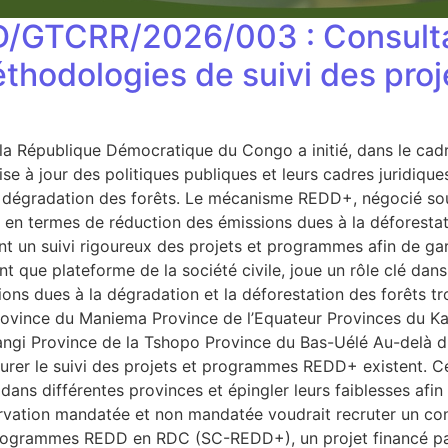
D/GTCRR/2026/003 : Consulta
 méthodologies de suivi des p
la République Démocratique du Congo a initié, dans le cad
se à jour des politiques publiques et leurs cadres juridiques
la dégradation des forêts. Le mécanisme REDD+, négocié so
ays en termes de réduction des émissions dues à la déforest
n suivi rigoureux des projets et programmes afin de garanti
 que plateforme de la société civile, joue un rôle clé dans
ns dues à la dégradation et la déforestation des forêts tr
ovince du Maniema Province de l’Equateur Provinces du K
gi Province de la Tshopo Province du Bas-Uélé Au-delà du 
surer le suivi des projets et programmes REDD+ existent. C
 dans différentes provinces et épingler leurs faiblesses afin
ervation mandatée et non mandatée voudrait recruter un consu
 et programmes REDD en RDC (SC-REDD+), un projet financé 