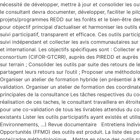
nécessité de développer, mettre à jour et consolider les ou
le consultant devra documenter, développer, faciliter le pilot
projets/programmes REDD sur les forêts et le bien-être d
pour objectif principal d’actualiser et harmoniser les out
suivi participatif, transparent et efficace. Ces outils par
suivi indépendant et collecter les avis communautaires sur l
et international. Les objectifs spécifiques sont : Collecte
consortium (CIFOR-GTCRR), auprès des PIREDD et auprès des
sur terrain ; Consolider les outils par suite des retours de
partagent leurs retours sur l’outil ; Proposer une méthodo
Organiser un atelier de formation hybride (en présentiel à K
validation. Organiser un atelier de formation des coordinat
principales de la consultance Les tâches respectives du con
réalisation de ces taches, le consultant travaillera en é
pour une co-validation de tous les livrables attendus du co
existants Lister les outils participatifs ayant existés et 
Environnements, …) Revue documentaire Entretiens Individu
Opportunités (FFMO) des outils est produit. La liste des po
note/cadre méthodologique Mettre en place des outils part