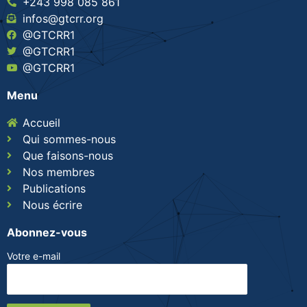
+243 998 085 861
infos@gtcrr.org
@GTCRR1
@GTCRR1
@GTCRR1
Menu
Accueil
Qui sommes-nous
Que faisons-nous
Nos membres
Publications
Nous écrire
Abonnez-vous
Votre e-mail