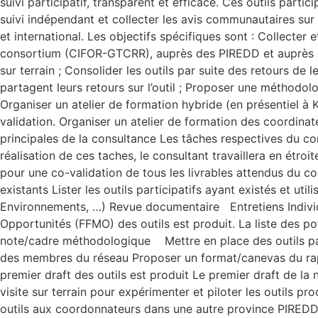
suivi participatif, transparent et efficace. Ces outils par
suivi indépendant et collecter les avis communautaires sur l
et international. Les objectifs spécifiques sont : Collecte
consortium (CIFOR-GTCRR), auprès des PIREDD et auprès des
sur terrain ; Consolider les outils par suite des retours de
partagent leurs retours sur l’outil ; Proposer une méthodo
Organiser un atelier de formation hybride (en présentiel à K
validation. Organiser un atelier de formation des coordinat
principales de la consultance Les tâches respectives du con
réalisation de ces taches, le consultant travaillera en é
pour une co-validation de tous les livrables attendus du co
existants Lister les outils participatifs ayant existés et 
Environnements, …) Revue documentaire Entretiens Individu
Opportunités (FFMO) des outils est produit. La liste des po
note/cadre méthodologique Mettre en place des outils part
des membres du réseau Proposer un format/canevas du rappo
premier draft des outils est produit Le premier draft de l
visite sur terrain pour expérimenter et piloter les outils
outils aux coordonnateurs dans une autre province PIREDD p