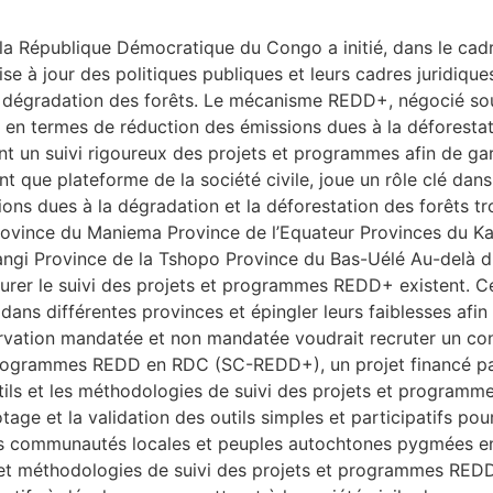
la République Démocratique du Congo a initié, dans le cad
se à jour des politiques publiques et leurs cadres juridiques
la dégradation des forêts. Le mécanisme REDD+, négocié so
ays en termes de réduction des émissions dues à la déforest
n suivi rigoureux des projets et programmes afin de garanti
 que plateforme de la société civile, joue un rôle clé dans
ns dues à la dégradation et la déforestation des forêts tr
ovince du Maniema Province de l’Equateur Provinces du K
gi Province de la Tshopo Province du Bas-Uélé Au-delà du 
surer le suivi des projets et programmes REDD+ existent. C
 dans différentes provinces et épingler leurs faiblesses afin
ervation mandatée et non mandatée voudrait recruter un consu
 et programmes REDD en RDC (SC-REDD+), un projet financé 
tils et les méthodologies de suivi des projets et programme
age et la validation des outils simples et participatifs pour 
es communautés locales et peuples autochtones pygmées en
ils et méthodologies de suivi des projets et programmes RE