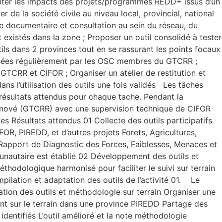
emonter les impacts des projets/programmes REDD+ issus d’un
 de la société civile au niveau local, provincial, national
vue documentaire et consultation au sein du réseau, du
xistés dans la zone ; Proposer un outil consolidé à tester
utils dans 2 provinces tout en se rassurant les points focaux
ganisées régulièrement par les OSC membres du GTCRR ;
e GTCRR et CIFOR ; Organiser un atelier de restitution et
ns l’utilisation des outils une fois validés Les tâches
 résultats attendus pour chaque tache. Pendant la
+ Rénové (GTCRR) avec une supervision technique de CIFOR
s Résultats attendus 01 Collecte des outils participatifs
FOR, PIREDD, et d’autres projets Forets, Agricultures,
 Rapport de Diagnostic des Forces, Faiblesses, Menaces et
munautaire est établie 02 Développement des outils et
odologique harmonisé pour faciliter le suivi sur terrain
ilation et adaptation des outils de l’activité 01. Le
tion des outils et méthodologie sur terrain Organiser une
tant sur le terrain dans une province PIREDD Partage des
entifiés L’outil amélioré et la note méthodologie