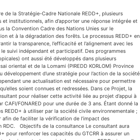
re de la Stratégie-Cadre Nationale REDD+, plusieurs
 et institutionnels, afin d’apporter une réponse intégrée et
us la Convention Cadre des Nations Unies sur le
ation et à la dégradation des forêts. Le processus REDD+ en
r la transparence, l’efficacité et l’alignement avec les
 le suivi indépendant et participatif. Des programmes
opicales) ont aussi été développés dans plusieurs
asai oriental et de la Lomami (PIREDD KORLOM) Province
développement d’une stratégie pour l’action de la société
ependant une actualisation est nécessaire pour permettre
 qu’elles soient connues et redressées. Dans ce Projet, la
ltant pour réaliser cette activité liée au projet d’appui à
par CAFI/FONARED pour une durée de 3 ans. Étant donné la
s REDD+ à utiliser par la société civile environnementale ;
afin de faciliter la vérification de l’impact des
 RDC. Objectifs de la consultance Le consultant aura
DD+ pour renforcer les capacités du GTCRR à assurer un