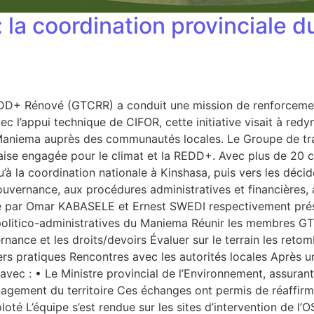
 la coordination provinciale 
REDD+ Rénové (GTCRR) a conduit une mission de renforceme
l’appui technique de CIFOR, cette initiative visait à redyn
Maniema auprès des communautés locales. Le Groupe de tra
ise engagée pour le climat et la REDD+. Avec plus de 20 coo
’à la coordination nationale à Kinshasa, puis vers les décid
gouvernance, aux procédures administratives et financières, 
sé par Omar KABASELE et Ernest SWEDI respectivement prési
és politico-administratives du Maniema Réunir les membres 
ance et les droits/devoirs Évaluer sur le terrain les reto
rs pratiques Rencontres avec les autorités locales Après 
 avec : • Le Ministre provincial de l’Environnement, assuran
énagement du territoire Ces échanges ont permis de réaffir
Tokoloté L’équipe s’est rendue sur les sites d’intervention 