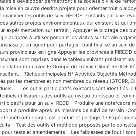
ticipatifs à développer permettront à la société civile de r
a mise en œuvre desdits projets pour orienter tout plaidoyer
r et examiner les outils de suivi REDD+ existants par une re
 autres projets environnementaux qui existent et qui ont e
 leur expérimentation sur terrain ; Appuyer le pilotage des o
logie adaptée à utiliser pendant les visites sur terrain or
inshasa et en ligne) pour partager l’outil finalisé au sein d
eurs provinciaux en ligne Appuyer les provinces à PIREDD da
sultant sont reprises dans le tableau suivant précisant les
troite collaboration avec le Groupe de Travail Climat REDD
nsultant. Tâches principales N° Activités Objectifs Méthode
utilisés par les membres et non membres du réseau (GTCRR, CI
els Les outils participatifs existants sont identifiés le
tentiels utilisateurs des outils au niveau du réseau et com
icipatifs pour un suivi REDD+ Produire une note/cadre méth
rt à produire après les missions de suivi de terrain -Comp
a note méthodologique est produit et partagé 03 Expérimenta
 produits Test des outils et méthode proposés par le consul
our tests et amendements Les faiblesses de l’outil sont id