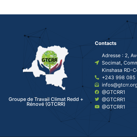
Contacts
Adresse : 2, A
Socimat, Comm
Kinshasa RD-
+243 998 085 
infos@gtcrr.or
@GTCRR1
Groupe de Travail Climat Redd +
@GTCRR1
Rénové (GTCRR)
@GTCRR1