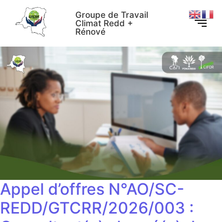
Groupe de Travail
Climat Redd +
Rénové
Appel d’offres N°AO/SC-
REDD/GTCRR/2026/003 :