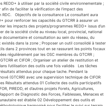
s REDD+ à utiliser par la société civile environnementale ;
afin de faciliter la vérification de l’impact des
 RDC. Objectifs de la consultance Le consultant aura
DD+ pour renforcer les capacités du GTCRR à assurer un
emonter les impacts des projets/programmes REDD+ issus d’un
 de la société civile au niveau local, provincial, national
vue documentaire et consultation au sein du réseau, du
xistés dans la zone ; Proposer un outil consolidé à tester
utils dans 2 provinces tout en se rassurant les points focaux
ganisées régulièrement par les OSC membres du GTCRR ;
e GTCRR et CIFOR ; Organiser un atelier de restitution et
ns l’utilisation des outils une fois validés Les tâches
 résultats attendus pour chaque tache. Pendant la
+ Rénové (GTCRR) avec une supervision technique de CIFOR
s Résultats attendus 01 Collecte des outils participatifs
FOR, PIREDD, et d’autres projets Forets, Agricultures,
 Rapport de Diagnostic des Forces, Faiblesses, Menaces et
munautaire est établie 02 Développement des outils et
odologique harmonisé pour faciliter le suivi sur terrain