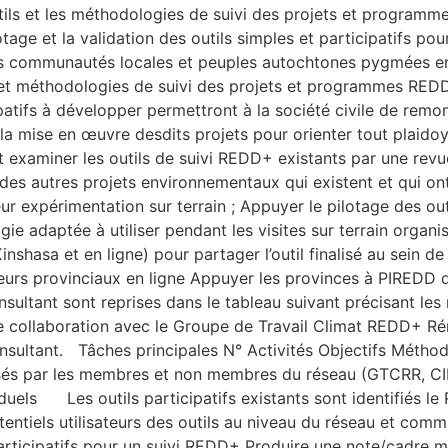
tils et les méthodologies de suivi des projets et programme
age et la validation des outils simples et participatifs pour 
es communautés locales et peuples autochtones pygmées en
ils et méthodologies de suivi des projets et programmes RE
ticipatifs à développer permettront à la société civile de r
a mise en œuvre desdits projets pour orienter tout plaidoyer
r et examiner les outils de suivi REDD+ existants par une re
 autres projets environnementaux qui existent et qui ont e
 leur expérimentation sur terrain ; Appuyer le pilotage des o
logie adaptée à utiliser pendant les visites sur terrain or
inshasa et en ligne) pour partager l’outil finalisé au sein d
eurs provinciaux en ligne Appuyer les provinces à PIREDD da
sultant sont reprises dans le tableau suivant précisant les
troite collaboration avec le Groupe de Travail Climat REDD
nsultant. Tâches principales N° Activités Objectifs Méthode
utilisés par les membres et non membres du réseau (GTCRR, CI
els Les outils participatifs existants sont identifiés le
tentiels utilisateurs des outils au niveau du réseau et com
icipatifs pour un suivi REDD+ Produire une note/cadre méth