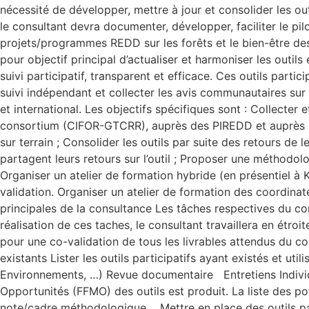
nécessité de développer, mettre à jour et consolider les ou
le consultant devra documenter, développer, faciliter le pilot
projets/programmes REDD sur les forêts et le bien-être d
pour objectif principal d’actualiser et harmoniser les out
suivi participatif, transparent et efficace. Ces outils par
suivi indépendant et collecter les avis communautaires sur l
et international. Les objectifs spécifiques sont : Collecte
consortium (CIFOR-GTCRR), auprès des PIREDD et auprès des
sur terrain ; Consolider les outils par suite des retours de
partagent leurs retours sur l’outil ; Proposer une méthodo
Organiser un atelier de formation hybride (en présentiel à K
validation. Organiser un atelier de formation des coordinat
principales de la consultance Les tâches respectives du con
réalisation de ces taches, le consultant travaillera en é
pour une co-validation de tous les livrables attendus du co
existants Lister les outils participatifs ayant existés et 
Environnements, …) Revue documentaire Entretiens Individu
Opportunités (FFMO) des outils est produit. La liste des po
note/cadre méthodologique Mettre en place des outils part