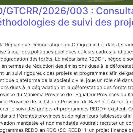
D/GTCRR/2026/003 : Consulta
 méthodologies de suivi des p
la République Démocratique du Congo a initié, dans le cad
se à jour des politiques publiques et leurs cadres juridiques
la dégradation des forêts. Le mécanisme REDD+, négocié so
ays en termes de réduction des émissions dues à la déforest
n suivi rigoureux des projets et programmes afin de garanti
 que plateforme de la société civile, joue un rôle clé dans
ns dues à la dégradation et la déforestation des forêts tr
ovince du Maniema Province de l’Equateur Provinces du K
gi Province de la Tshopo Province du Bas-Uélé Au-delà du 
surer le suivi des projets et programmes REDD+ existent. C
 dans différentes provinces et épingler leurs faiblesses afin
ervation mandatée et non mandatée voudrait recruter un consu
 et programmes REDD en RDC (SC-REDD+), un projet financé 