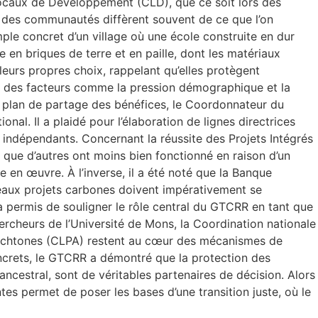
 Locaux de Développement (CLD), que ce soit lors des
és des communautés diffèrent souvent de ce que l’on
le concret d’un village où une école construite en dur
e en briques de terre et en paille, dont les matériaux
 leurs propres choix, rappelant qu’elles protègent
 à des facteurs comme la pression démographique et la
 plan de partage des bénéfices, le Coordonnateur du
onal. Il a plaidé pour l’élaboration de lignes directrices
rs indépendants. Concernant la réussite des Projets Intégrés
que d’autres ont moins bien fonctionné en raison d’un
e en œuvre. À l’inverse, il a été noté que la Banque
uveaux projets carbones doivent impérativement se
il a permis de souligner le rôle central du GTCRR en tant que
hercheurs de l’Université de Mons, la Coordination nationale
utochtones (CLPA) restent au cœur des mécanismes de
ncrets, le GTCRR a démontré que la protection des
cestral, sont de véritables partenaires de décision. Alors
s permet de poser les bases d’une transition juste, où le