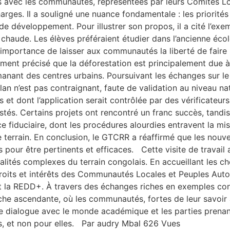
rités avec les communautés, représentées par leurs Comités
arges. Il a souligné une nuance fondamentale : les priorit
éveloppement. Pour illustrer son propos, il a cité l’exemp
p chaude. Les élèves préféraient étudier dans l’ancienne écol
 l’importance de laisser aux communautés la liberté de faire
lement précisé que la déforestation est principalement due
nant des centres urbains. Poursuivant les échanges sur le
an n’est pas contraignant, faute de validation au niveau nati
rs et dont l’application serait contrôlée par des vérificateu
s. Certains projets ont rencontré un franc succès, tandis 
ce fiduciaire, dont les procédures alourdies entravent la mis
 le terrain. En conclusion, le GTCRR a réaffirmé que les no
ales pour être pertinents et efficaces. Cette visite de trava
alités complexes du terrain congolais. En accueillant les c
s droits et intérêts des Communautés Locales et Peuples A
et la REDD+. À travers des échanges riches en exemples co
he ascendante, où les communautés, fortes de leur savoir an
 dialogue avec le monde académique et les parties prenante
, et non pour elles. Par audry Mbal 626 Vues