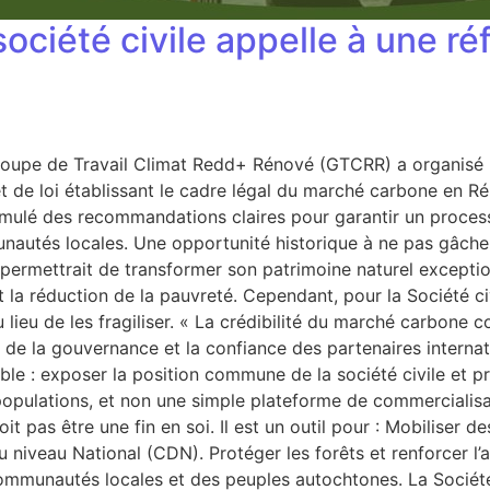
ciété civile appelle à une réf
Groupe de Travail Climat Redd+ Rénové (GTCRR) a organisé 
et de loi établissant le cadre légal du marché carbone en
ormulé des recommandations claires pour garantir un proce
munautés locales. Une opportunité historique à ne pas gâc
permettrait de transformer son patrimoine naturel exceptio
 la réduction de la pauvreté. Cependant, pour la Société ci
 lieu de les fragiliser. « La crédibilité du marché carbone c
ité de la gouvernance et la confiance des partenaires interna
double : exposer la position commune de la société civile e
opulations, et non une simple plateforme de commercialisa
pas être une fin en soi. Il est un outil pour : Mobiliser de
 niveau National (CDN). Protéger les forêts et renforcer l
communautés locales et des peuples autochtones. La Société