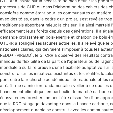
GTCRR a insisté sur la nécessité de bien définir les prio
processus de CLIP ou dans l’élaboration des cahiers des ch
considère comme étant pour les communautés en matière de d
avec des tôles, dans le cadre d’un projet, s’est révélée tro
traditionnels absorbent mieux la chaleur. Il a ainsi martelé
efficacement leurs forêts depuis des générations. Il a éga
demande croissante en bois-énergie et charbon de bois éma
GTCRR a souligné ses lacunes actuelles. Il a relevé que le pl
nationales claires, qui devraient s’imposer à tous les acteu
REDD+ (PIREDD), le GTCRR a observé des résultats contrasté
manque de flexibilité de la part de l’opérateur ou de l’agen
mondiale a su faire preuve d’une flexibilité adaptative sur
construire sur les initiatives existantes et les réalités loc
pont entre la recherche académique internationale et les ré
a réaffirmé sa mission fondamentale : veiller à ce que le
financement climatique, en particulier le marché carbone 
écosystèmes forestiers ne peut être dissociée d’une approc
que la RDC s’engage davantage dans la finance carbone, ce
développement durable se construit avec les communautés