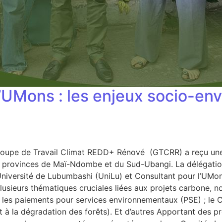
’UMons : les enjeux socio-en
Groupe de Travail Climat REDD+ Rénové (GTCRR) a reçu une
 provinces de Maï-Ndombe et du Sud-Ubangi. La délégatio
niversité de Lubumbashi (UniLu) et Consultant pour l’UMon
sieurs thématiques cruciales liées aux projets carbone, n
 les paiements pour services environnementaux (PSE) ; le Co
à la dégradation des forêts). Et d’autres Apportant des pr