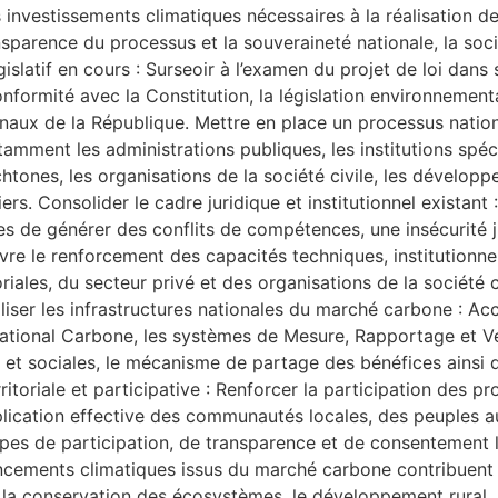
es investissements climatiques nécessaires à la réalisation
arence du processus et la souveraineté nationale, la soci
atif en cours : Surseoir à l’examen du projet de loi dans s
nformité avec la Constitution, la législation environnementa
onaux de la République. Mettre en place un processus nation
ment les administrations publiques, les institutions spécial
ones, les organisations de la société civile, les développeur
ers. Consolider le cadre juridique et institutionnel existan
es de générer des conflits de compétences, une insécurité j
ivre le renforcement des capacités techniques, institutionne
toriales, du secteur privé et des organisations de la société
liser les infrastructures nationales du marché carbone : Acc
ional Carbone, les systèmes de Mesure, Rapportage et Véri
et sociales, le mécanisme de partage des bénéfices ainsi qu
itoriale et participative : Renforcer la participation des pr
lication effective des communautés locales, des peuples a
es de participation, de transparence et de consentement li
nancements climatiques issus du marché carbone contribuent 
a conservation des écosystèmes, le développement rural, la 