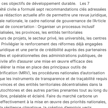
 de ces objectifs de développement durable. Les 7
été civile a formulé sept recommandations clés adressées
a rédaction actuelle afin de permettre une revue juridique,
le nationale, le cadre national de gouvernance de l’Article
al de concertation : Organiser un processus inclusif
isées, les provinces, les entités territoriales
s de projets, le secteur privé, les universités, les centres
t : Privilégier le renforcement des réformes déjà engagées
uridique et une perte de crédibilité auprès des partenaires
lles et opérationnelles des administrations publiques, de
 civile afin d’assurer une mise en œuvre efficace des
élérer la mise en place des principaux outils de
fication (MRV), les procédures nationales d’autorisation
e les instruments de transparence et de traçabilité requis
ovinces et des entités territoriales décentralisées dans la
utochtones et des autres parties prenantes tout au long du
bre, préalable et éclairé. Faire du marché carbone un
effectivement à la mise en œuvre des priorités nationales,
résilience climatique, la création d’emplois verts,