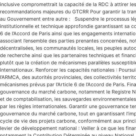
inclusive compromettrait la capacité de la RDC à attirer l
recommandations majeures du GTCRR Pour garantir la transp
au Gouvernement entre autre : Suspendre le processus législ
institutionnelle et technique approfondie garantissant sa co
6 de l’Accord de Paris ainsi que les engagements internati
associant l’ensemble des parties prenantes concernées, notam
décentralisées, les communautés locales, les peuples autocht
de recherche ainsi que les partenaires techniques et financi
plutôt que la création de mécanismes parallèles susceptibl
internationaux. Renforcer les capacités nationales : Poursu
l’ARMCA, des autorités provinciales, des collectivités terri
mécanismes prévus par l’Article 6 de l’Accord de Paris. Fina
gouvernance du marché carbone, notamment le Registre Nat
et de comptabilisation, les sauvegardes environnementales 
par les règles internationales. Garantir une gouvernance terr
gouvernance du marché carbone, tout en garantissant l’imp
cycle de vie des projets carbone, conformément aux princip
levier de développement national : Veiller à ce que les fi
notamment la Contribution Déterminée au niveau National, l