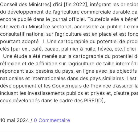
Conseil des Ministres] d’ici [fin 2022], intégrant les princi
du développement de l’agriculture commerciale durable dans 
encore publié dans le journal officiel. Toutefois elle a bé
site web du Ministère sectoriel, accessible au public. Le min
consultatif national sur l’agriculture est en place et est fo
pourtant adopté I. Une cartographie du potentiel de product
clés [par ex., café, cacao, palmier à huile, hévéa, etc.] d’ic
Une étude a été menée sur la cartographie du potentiel de 
réflexion et de définition sur l’agriculture de taille inter
répondant aux besoins du pays, en ligne avec les objectifs 
nationales et internationales dans des pays similaires il es
développement et les Gouverneurs de Province d’assurer l
incluant les investissements publics et privés et, d’autre p
ceux développés dans le cadre des PIREDD],
10 mai 2024
/
0 Commentaire