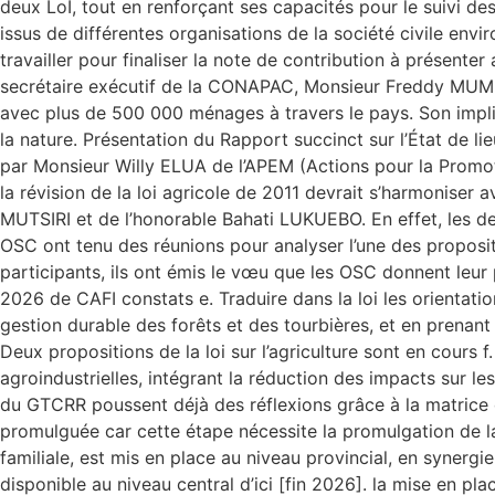
deux LoI, tout en renforçant ses capacités pour le suivi de
issus de différentes organisations de la société civile env
travailler pour finaliser la note de contribution à présente
secrétaire exécutif de la CONAPAC, Monsieur Freddy MUMBA.
avec plus de 500 000 ménages à travers le pays. Son implic
la nature. Présentation du Rapport succinct sur l’État de l
par Monsieur Willy ELUA de l’APEM (Actions pour la Promot
la révision de la loi agricole de 2011 devrait s’harmoniser 
MUTSIRI et de l’honorable Bahati LUKUEBO. En effet, les deux
OSC ont tenu des réunions pour analyser l’une des propositio
participants, ils ont émis le vœu que les OSC donnent leur p
2026 de CAFI constats e. Traduire dans la loi les orientati
gestion durable des forêts et des tourbières, et en prenant e
Deux propositions de la loi sur l’agriculture sont en cours 
agroindustrielles, intégrant la réduction des impacts sur l
du GTCRR poussent déjà des réflexions grâce à la matrice d’an
promulguée car cette étape nécessite la promulgation de la lo
familiale, est mis en place au niveau provincial, en synergi
disponible au niveau central d’ici [fin 2026]. la mise en pl