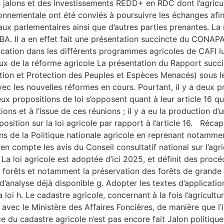
s jalons et des investissements REDD+ en RDC dont l’agricul
ironnementale ont été conviés à poursuivre les échanges afin
r aux parlementaires ainsi que d’autres parties prenantes. La
 Il a en effet fait une présentation succincte du CONAPAC
ation dans les différents programmes agricoles de CAFI lui 
ieux de la réforme agricole La présentation du Rapport succi
ion et Protection des Peuples et Espèces Menacés) sous le 
avec les nouvelles réformes en cours. Pourtant, il y a deux p
 propositions de loi s’opposent quant à leur article 16 qui 
ns et à l’issue de ces réunions ; il y a eu la production d’
osition sur la loi agricole par rapport à l’article 16. Récap
ons de la Politique nationale agricole en reprenant notamme
n compte les avis du Conseil consultatif national sur l’agricu
f. La loi agricole est adoptée d’ici 2025, et définit des pro
es forêts et notamment la préservation des forêts de grande 
alyse déjà disponible g. Adopter les textes d’application pri
i h. Le cadastre agricole, concernant à la fois l’agriculture 
e avec le Ministère des Affaires Foncières, de manière que l
ace du cadastre agricole n’est pas encore fait Jalon politiqu