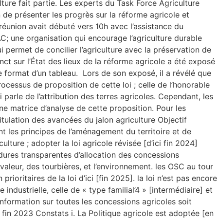
ture fait partie. Les experts du Task Force Agriculture
 de présenter les progrès sur la réforme agricole et
 réunion avait débuté vers 10h avec l’assistance du
; une organisation qui encourage l’agriculture durable
permet de concilier l’agriculture avec la préservation de
nct sur l’État des lieux de la réforme agricole a été exposé
format d’un tableau. Lors de son exposé, il a révélé que
rocessus de proposition de cette loi ; celle de l’honorable
parle de l’attribution des terres agricoles. Cependant, les
une matrice d’analyse de cette proposition. Pour les
itulation des avancées du jalon agriculture Objectif
nt les principes de l’aménagement du territoire et de
lture ; adopter la loi agricole révisée [d’ici fin 2024]
cédures transparentes d’allocation des concessions
valeur, des tourbières, et l’environnement. les OSC au tour
oritaires de la loi d’ici [fin 2025]. la loi n’est pas encore
industrielle, celle de « type familial’4 » [intermédiaire] et
’information sur toutes les concessions agricoles soit
e fin 2023 Constats i. La Politique agricole est adoptée [en