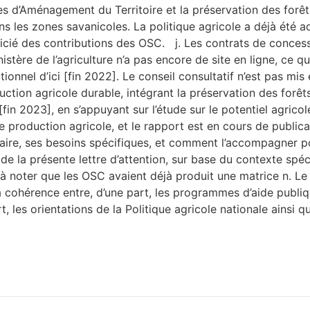
pes d’Aménagement du Territoire et la préservation des forêts 
les zones savanicoles. La politique agricole a déjà été ado
néficié des contributions des OSC. j. Les contrats de conces
istère de l’agriculture n’a pas encore de site en ligne, ce q
nctionnel d’ici [fin 2022]. Le conseil consultatif n’est pas m
ion agricole durable, intégrant la préservation des forêts 
i [fin 2023], en s’appuyant sur l’étude sur le potentiel agric
production agricole, et le rapport est en cours de publica
médiaire, ses besoins spécifiques, et comment l’accompagner p
de la présente lettre d’attention, sur base du contexte spé
t à noter que les OSC avaient déjà produit une matrice n. Le
a cohérence entre, d’une part, les programmes d’aide publ
art, les orientations de la Politique agricole nationale ain