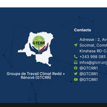
Contacts
Adresse : 2, A
Socimat, Comm
Kinshasa RD-
+243 998 085 
infos@gtcrr.or
@GTCRR1
Groupe de Travail Climat Redd +
@GTCRR1
Rénové (GTCRR)
@GTCRR1