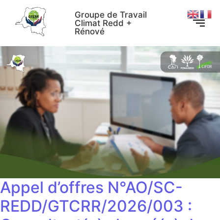
Groupe de Travail
Climat Redd +
Rénové
Appel d’offres N°AO/SC-
REDD/GTCRR/2026/003 :