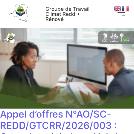
Groupe de Travail
Climat Redd +
Rénové
Appel d’offres N°AO/SC-
REDD/GTCRR/2026/003 :