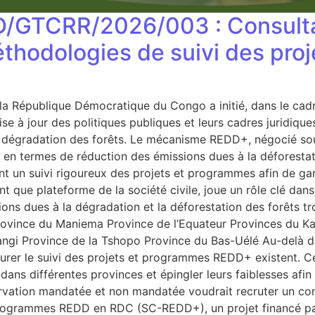
D/GTCRR/2026/003 : Consulta
 méthodologies de suivi des p
la République Démocratique du Congo a initié, dans le cad
se à jour des politiques publiques et leurs cadres juridiques
la dégradation des forêts. Le mécanisme REDD+, négocié so
ays en termes de réduction des émissions dues à la déforest
n suivi rigoureux des projets et programmes afin de garanti
 que plateforme de la société civile, joue un rôle clé dans
ns dues à la dégradation et la déforestation des forêts tr
ovince du Maniema Province de l’Equateur Provinces du K
gi Province de la Tshopo Province du Bas-Uélé Au-delà du 
surer le suivi des projets et programmes REDD+ existent. C
 dans différentes provinces et épingler leurs faiblesses afin
ervation mandatée et non mandatée voudrait recruter un consu
 et programmes REDD en RDC (SC-REDD+), un projet financé 