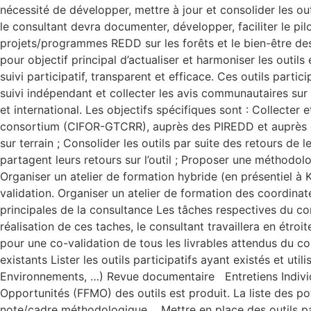
nécessité de développer, mettre à jour et consolider les ou
le consultant devra documenter, développer, faciliter le pilot
projets/programmes REDD sur les forêts et le bien-être d
pour objectif principal d’actualiser et harmoniser les out
suivi participatif, transparent et efficace. Ces outils par
suivi indépendant et collecter les avis communautaires sur l
et international. Les objectifs spécifiques sont : Collecte
consortium (CIFOR-GTCRR), auprès des PIREDD et auprès des
sur terrain ; Consolider les outils par suite des retours de
partagent leurs retours sur l’outil ; Proposer une méthodo
Organiser un atelier de formation hybride (en présentiel à K
validation. Organiser un atelier de formation des coordinat
principales de la consultance Les tâches respectives du con
réalisation de ces taches, le consultant travaillera en é
pour une co-validation de tous les livrables attendus du co
existants Lister les outils participatifs ayant existés et 
Environnements, …) Revue documentaire Entretiens Individu
Opportunités (FFMO) des outils est produit. La liste des po
note/cadre méthodologique Mettre en place des outils part