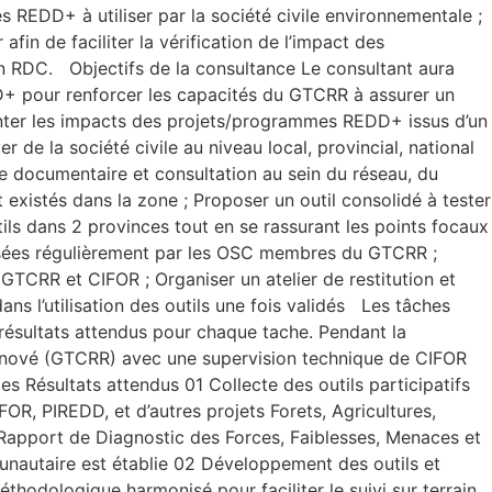
s REDD+ à utiliser par la société civile environnementale ;
afin de faciliter la vérification de l’impact des
 RDC. Objectifs de la consultance Le consultant aura
DD+ pour renforcer les capacités du GTCRR à assurer un
emonter les impacts des projets/programmes REDD+ issus d’un
 de la société civile au niveau local, provincial, national
vue documentaire et consultation au sein du réseau, du
xistés dans la zone ; Proposer un outil consolidé à tester
utils dans 2 provinces tout en se rassurant les points focaux
ganisées régulièrement par les OSC membres du GTCRR ;
e GTCRR et CIFOR ; Organiser un atelier de restitution et
ns l’utilisation des outils une fois validés Les tâches
 résultats attendus pour chaque tache. Pendant la
+ Rénové (GTCRR) avec une supervision technique de CIFOR
s Résultats attendus 01 Collecte des outils participatifs
FOR, PIREDD, et d’autres projets Forets, Agricultures,
 Rapport de Diagnostic des Forces, Faiblesses, Menaces et
munautaire est établie 02 Développement des outils et
odologique harmonisé pour faciliter le suivi sur terrain