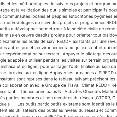
tils et les méthodologies de suivi des projets et programme
age et la validation des outils simples et participatifs pour 
es communautés locales et peuples autochtones pygmées en
ils et méthodologies de suivi des projets et programmes RE
ticipatifs à développer permettront à la société civile de r
a mise en œuvre desdits projets pour orienter tout plaidoyer
r et examiner les outils de suivi REDD+ existants par une re
 autres projets environnementaux qui existent et qui ont e
 leur expérimentation sur terrain ; Appuyer le pilotage des o
logie adaptée à utiliser pendant les visites sur terrain or
inshasa et en ligne) pour partager l’outil finalisé au sein d
eurs provinciaux en ligne Appuyer les provinces à PIREDD da
sultant sont reprises dans le tableau suivant précisant les
troite collaboration avec le Groupe de Travail Climat REDD
nsultant. Tâches principales N° Activités Objectifs Méthode
utilisés par les membres et non membres du réseau (GTCRR, CI
els Les outils participatifs existants sont identifiés le
tentiels utilisateurs des outils au niveau du réseau et com
icipatifs pour un suivi REDD+ Produire une note/cadre méth