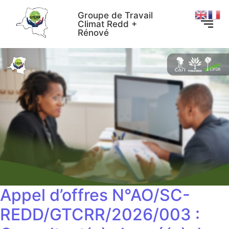
Groupe de Travail
Climat Redd +
Rénové
Appel d’offres N°AO/SC-
REDD/GTCRR/2026/003 :