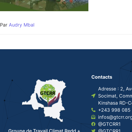
Par
Audry Mbal
Contacts
Adresse : 2, A
Socimat, Comm
Kinshasa RD-
+243 998 085 
infos@gtcrr.or
@GTCRR1
Groupe de Travail Climat Redd +
@GTCRR1