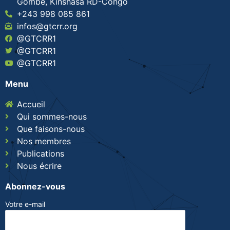
Gombe, Kinshasa RD-Congo
+243 998 085 861
infos@gtcrr.org
@GTCRR1
@GTCRR1
@GTCRR1
Menu
Accueil
Qui sommes-nous
Que faisons-nous
Nos membres
Publications
Nous écrire
Abonnez-vous
Votre e-mail