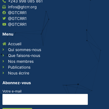
+243 998 085 861
infos@gtcrr.org
@GTCRR1
@GTCRR1
@GTCRR1
Menu
Accueil
Qui sommes-nous
Que faisons-nous
Nos membres
Publications
Nous écrire
Abonnez-vous
Votre e-mail