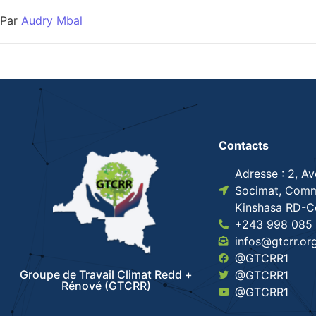
Par
Audry Mbal
Contacts
Adresse : 2, A
Socimat, Comm
Kinshasa RD-
+243 998 085 
infos@gtcrr.or
@GTCRR1
Groupe de Travail Climat Redd +
@GTCRR1
Rénové (GTCRR)
@GTCRR1