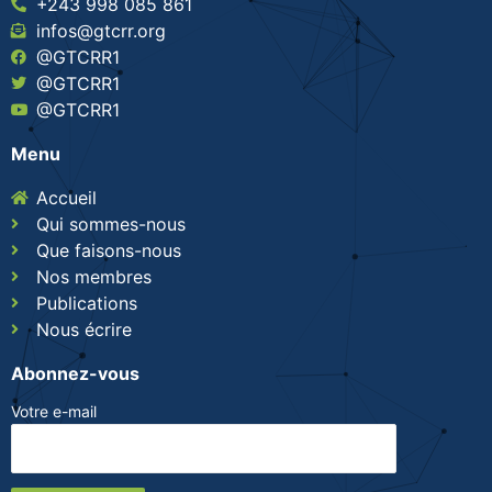
+243 998 085 861
infos@gtcrr.org
@GTCRR1
@GTCRR1
@GTCRR1
Menu
Accueil
Qui sommes-nous
Que faisons-nous
Nos membres
Publications
Nous écrire
Abonnez-vous
Votre e-mail