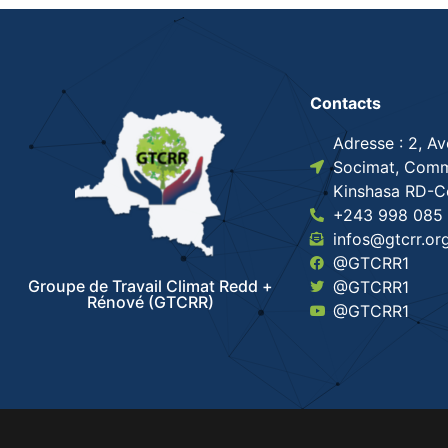
Contacts
Adresse : 2, A
Socimat, Comm
Kinshasa RD-
+243 998 085 
infos@gtcrr.or
@GTCRR1
Groupe de Travail Climat Redd +
@GTCRR1
Rénové (GTCRR)
@GTCRR1