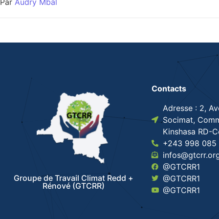
Par
Audry Mbal
Contacts
Adresse : 2, A
Socimat, Comm
Kinshasa RD-
+243 998 085 
infos@gtcrr.or
@GTCRR1
Groupe de Travail Climat Redd +
@GTCRR1
Rénové (GTCRR)
@GTCRR1