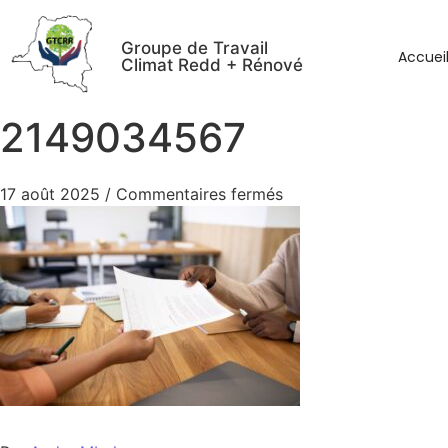
Groupe de Travail
Accuei
Climat Redd + Rénové
2149034567
17 août 2025
/
Commentaires fermés