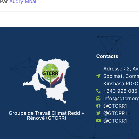
Par
Audry Mbal
Contacts
Adresse : 2, A
Socimat, Comm
Kinshasa RD-
+243 998 085 
infos@gtcrr.or
@GTCRR1
Groupe de Travail Climat Redd +
@GTCRR1
Rénové (GTCRR)
@GTCRR1