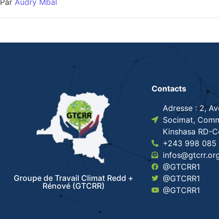
Par
Audry Mbal
Contacts
Adresse : 2, A
Socimat, Comm
Kinshasa RD-
+243 998 085 
infos@gtcrr.or
@GTCRR1
Groupe de Travail Climat Redd +
@GTCRR1
Rénové (GTCRR)
@GTCRR1