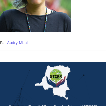
Par
Audry Mbal