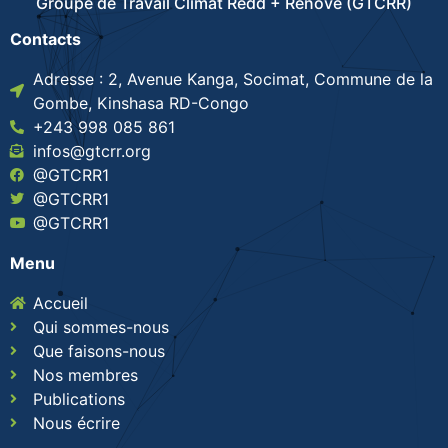
Groupe de Travail Climat Redd + Rénové (GTCRR)
Contacts
Adresse : 2, Avenue Kanga, Socimat, Commune de la
Gombe, Kinshasa RD-Congo
+243 998 085 861
infos@gtcrr.org
@GTCRR1
@GTCRR1
@GTCRR1
Menu
Accueil
Qui sommes-nous
Que faisons-nous
Nos membres
Publications
Nous écrire