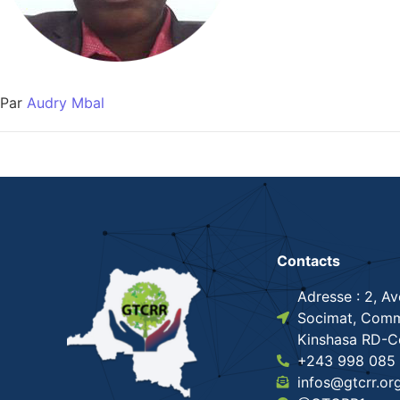
Par
Audry Mbal
Contacts
Adresse : 2, A
Socimat, Comm
Kinshasa RD-
+243 998 085 
infos@gtcrr.or